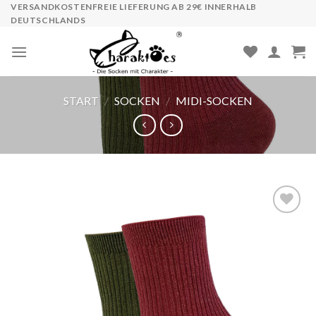
Skip
VERSANDKOSTENFREIE LIEFERUNG AB 29€ INNERHALB
DEUTSCHLANDS
to
content
START
/
SOCKEN
/
MIDI-SOCKEN
Auf die
Wunschliste