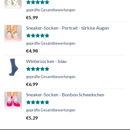
Bewertet
geprüfte Gesamtbewertungen
mit
5.00
€
5,99
von 5
Sneaker-Socken - Portrait - türkise Augen
Bewertet
geprüfte Gesamtbewertungen
mit
5.00
€
4,98
von 5
Wintersocken - blau
Bewertet
geprüfte Gesamtbewertungen
mit
5.00
€
6,99
von 5
Sneaker-Socken - Bonbon Schweinchen
Bewertet
geprüfte Gesamtbewertungen
mit
5.00
€
5,29
von 5