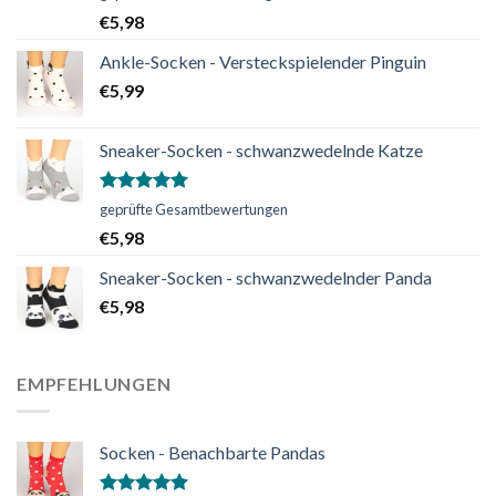
mit
5.00
€
5,98
von 5
Ankle-Socken - Versteckspielender Pinguin
€
5,99
Sneaker-Socken - schwanzwedelnde Katze
Bewertet
geprüfte Gesamtbewertungen
mit
5.00
€
5,98
von 5
Sneaker-Socken - schwanzwedelnder Panda
€
5,98
EMPFEHLUNGEN
Socken - Benachbarte Pandas