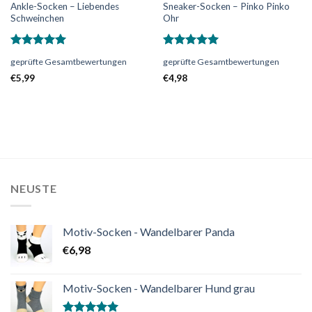
Ankle-Socken – Liebendes
Sneaker-Socken – Pinko Pinko
Schweinchen
Ohr
Bewertet
Bewertet
geprüfte Gesamtbewertungen
geprüfte Gesamtbewertungen
mit
5.00
mit
5.00
von 5
von 5
€
5,99
€
4,98
NEUSTE
Motiv-Socken - Wandelbarer Panda
€
6,98
Motiv-Socken - Wandelbarer Hund grau