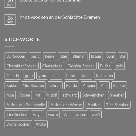
20
Juni
Motivsocken an der Schlachte Bremen
26
Nov.
STICHWORTE
3D-Socken
basic
beige
blau
Blumen
braun
bunt
Bär
Charakter Socken
Charaktoes
Fashion-Socken
Fuchs
gelb
Gesicht
grau
grün
Hase
Hund
Katze
Kollektion
Küken
Midi-Socken
Ohren
Panda
Pinguin
Pink
Punkte
rosa
Rosen
rot
Rudolf
schwarz
Schweinchen
Sneaker
Socken aus Baumwolle
Socken der Woche
Streifen
Tier-Sneaker
Tier-Socken
Vogel
warm
Weihnachten
weiß
Wintersocken
Wolle