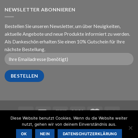
NEWSLETTER ABONNIEREN
Bestellen Sie unseren Newsletter, um über Neuigkeiten,
aktuelle Angebote und neue Produkte informiert zu werden.
Als Dankeschön erhalten Sie einen 10% Gutschein für Ihre
nächste Bestellung.
Diese Website benutzt Cookies. Wenn du die Website weiter
IMPRESSUM
AGB
DATENSCHUTZBELEHRUNG
nutzt, gehen wir von deinem Einverständnis aus.
WIDERRUFSBELEHRUNG
KONTAKT
FAQ
OK
NEIN
DATENSCHUTZERKLÄRUNG
®
Charaktoes
- Die Socken mit Charakter