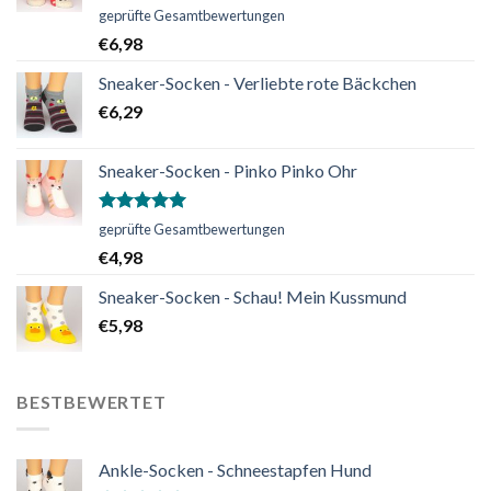
Bewertet
geprüfte Gesamtbewertungen
mit
5.00
€
6,98
von 5
Sneaker-Socken - Verliebte rote Bäckchen
€
6,29
Sneaker-Socken - Pinko Pinko Ohr
Bewertet
geprüfte Gesamtbewertungen
mit
5.00
€
4,98
von 5
Sneaker-Socken - Schau! Mein Kussmund
€
5,98
BESTBEWERTET
Ankle-Socken - Schneestapfen Hund