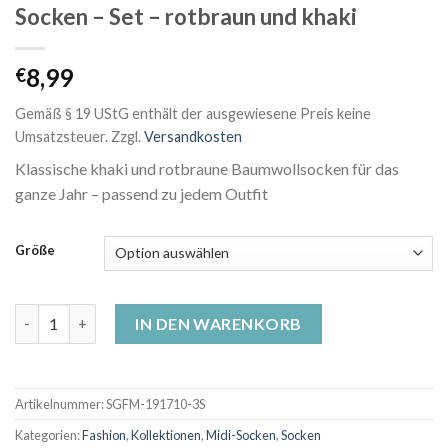
Socken – Set – rotbraun und khaki
8,99
€
Gemäß § 19 UStG enthält der ausgewiesene Preis keine
Umsatzsteuer.
Zzgl.
Versandkosten
Klassische khaki und rotbraune Baumwollsocken für das
ganze Jahr – passend zu jedem Outfit
Größe
Socken - Set - rotbraun und khaki Menge
IN DEN WARENKORB
Artikelnummer:
SGFM-191710-3S
Kategorien:
Fashion
,
Kollektionen
,
Midi-Socken
,
Socken