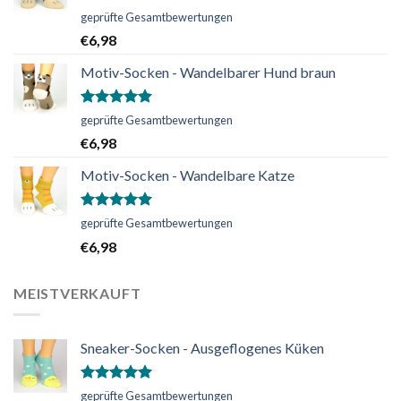
Bewertet
geprüfte Gesamtbewertungen
mit
5.00
€
6,98
von 5
Motiv-Socken - Wandelbarer Hund braun
Bewertet
geprüfte Gesamtbewertungen
mit
5.00
€
6,98
von 5
Motiv-Socken - Wandelbare Katze
Bewertet
geprüfte Gesamtbewertungen
mit
5.00
€
6,98
von 5
MEISTVERKAUFT
Sneaker-Socken - Ausgeflogenes Küken
Bewertet
geprüfte Gesamtbewertungen