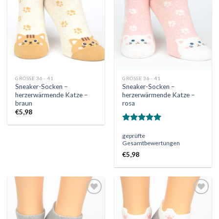
Wunschliste
Wunschliste
GRÖSSE 36 - 41
GRÖSSE 36 - 41
Sneaker-Socken –
Sneaker-Socken –
herzerwärmende Katze –
herzerwärmende Katze –
braun
rosa
€
5,98
Bewertet
geprüfte
mit
5.00
Gesamtbewertungen
von 5
€
5,98
Auf
Auf
die
die