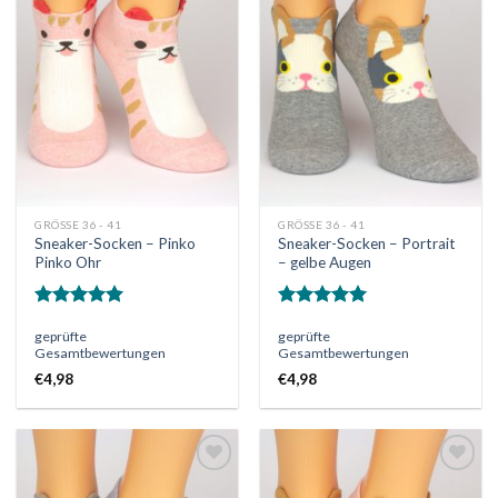
Auf
Auf
die
die
Wunschliste
Wunschliste
GRÖSSE 36 - 41
GRÖSSE 36 - 41
Sneaker-Socken – Pinko
Sneaker-Socken – Portrait
Pinko Ohr
– gelbe Augen
Bewertet
Bewertet
geprüfte
geprüfte
mit
5.00
mit
5.00
Gesamtbewertungen
Gesamtbewertungen
von 5
von 5
€
4,98
€
4,98