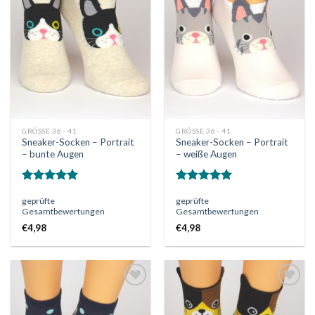
Auf
Auf
die
die
Wunschliste
Wunschliste
GRÖSSE 36 - 41
GRÖSSE 36 - 41
Sneaker-Socken – Portrait
Sneaker-Socken – Portrait
– bunte Augen
– weiße Augen
Bewertet
Bewertet
geprüfte
geprüfte
mit
5.00
mit
5.00
Gesamtbewertungen
Gesamtbewertungen
von 5
von 5
€
4,98
€
4,98
Auf
Auf