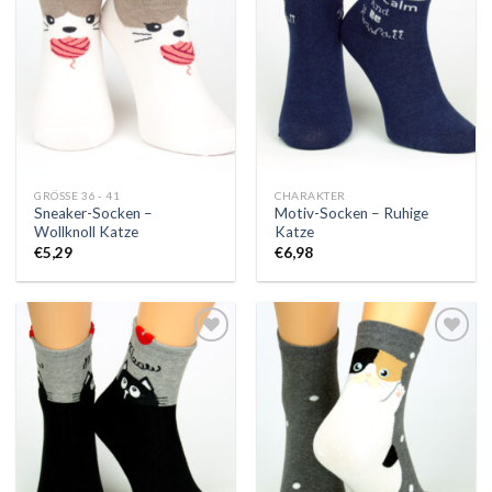
die
die
Wunschliste
Wunschliste
GRÖSSE 36 - 41
CHARAKTER
Sneaker-Socken –
Motiv-Socken – Ruhige
Wollknoll Katze
Katze
€
5,29
€
6,98
Auf
Auf
die
die
Wunschliste
Wunschliste