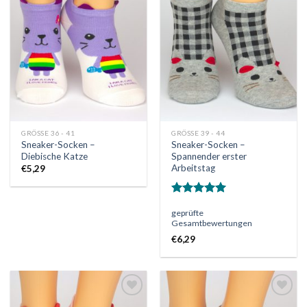
Auf
Auf
die
die
Wunschliste
Wunschliste
GRÖSSE 36 - 41
GRÖSSE 39 - 44
Sneaker-Socken –
Sneaker-Socken –
Diebische Katze
Spannender erster
Arbeitstag
€
5,29
Bewertet
geprüfte
mit
5.00
Gesamtbewertungen
von 5
€
6,29