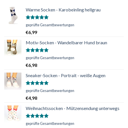
Warme Socken - Karobeinling hellgrau
Bewertet
geprüfte Gesamtbewertungen
mit
5.00
€
6,99
von 5
Motiv-Socken - Wandelbarer Hund braun
Bewertet
geprüfte Gesamtbewertungen
mit
5.00
€
6,98
von 5
Sneaker-Socken - Portrait - weiße Augen
Bewertet
geprüfte Gesamtbewertungen
mit
5.00
€
4,98
von 5
Weihnachtssocken - Mützensendung unterwegs
Bewertet
geprüfte Gesamtbewertungen
mit
5.00