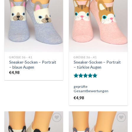
Auf
Auf
die
die
Wunschliste
Wunschliste
GRÖSSE 36 - 41
GRÖSSE 36 - 41
Sneaker-Socken – Portrait
Sneaker-Socken – Portrait
– blaue Augen
– türkise Augen
€
4,98
Bewertet
geprüfte
mit
5.00
Gesamtbewertungen
von 5
€
4,98