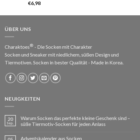
€
6,98
von 5
ÜBER UNS
®
Charaktoes
- Die Socken mit Charakter
Socken und Sneaker mit niedlichem, süßen Design und
Tiermotiven. Socken in bester Qualität - Made in Korea.
NEUIGKEITEN
Warum Socken das perfekte kleine Geschenk sind –
20
Sep.
süße Tiermotiv-Socken für jeden Anlass
Adventskalender aus Socken
05