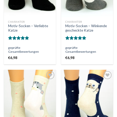
CHARAKTER
CHARAKTER
Motiv-Socken – Verliebte
Motiv-Socken – Winkende
Katze
gescheckte Katze
Bewertet
Bewertet
geprüfte
geprüfte
mit
5.00
mit
5.00
Gesamtbewertungen
Gesamtbewertungen
von 5
von 5
€
6,98
€
6,98
Auf
Auf
die
die
Wunschliste
Wunschliste