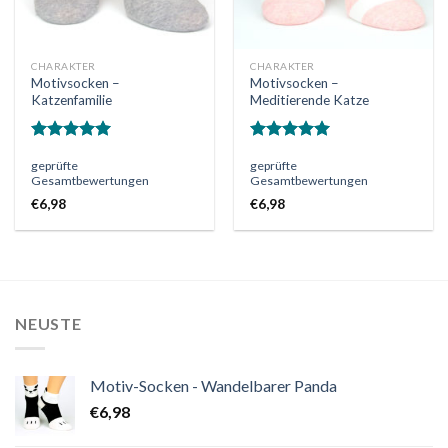
CHARAKTER
CHARAKTER
Motivsocken –
Motivsocken –
Katzenfamilie
Meditierende Katze
Bewertet
Bewertet
geprüfte
geprüfte
mit
5.00
mit
5.00
Gesamtbewertungen
Gesamtbewertungen
von 5
von 5
€
6,98
€
6,98
NEUSTE
Motiv-Socken - Wandelbarer Panda
€
6,98