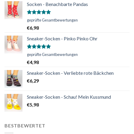
Socken - Benachbarte Pandas
Bewertet
geprüfte Gesamtbewertungen
mit
5.00
€
6,98
von 5
Sneaker-Socken - Pinko Pinko Ohr
Bewertet
geprüfte Gesamtbewertungen
mit
5.00
€
4,98
von 5
Sneaker-Socken - Verliebte rote Bäckchen
€
6,29
Sneaker-Socken - Schau! Mein Kussmund
€
5,98
BESTBEWERTET