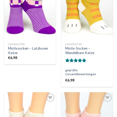
Wunschliste
Wunschliste
CHARAKTER
CHARAKTER
Motivsocken – Latzhosen
Motiv-Socken –
Katze
Wandelbare Katze
€
6,98
Bewertet
geprüfte
mit
5.00
Gesamtbewertungen
von 5
€
6,98
Auf
Auf
die
die