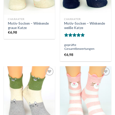
CHARAKTER
CHARAKTER
Motiv-Socken – Winkende
Motiv-Socken – Winkende
graue Katze
weiße Katze
€
6,98
Bewertet
geprüfte
mit
5.00
Gesamtbewertungen
von 5
€
6,98
Auf
Auf
die
die
Wunschliste
Wunschliste