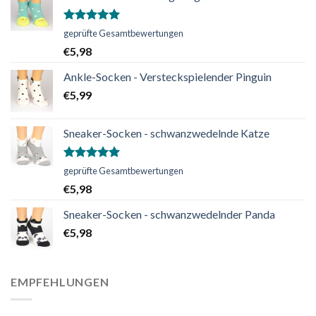
Bewertet
geprüfte Gesamtbewertungen
mit
5.00
€
5,98
von 5
Ankle-Socken - Versteckspielender Pinguin
€
5,99
Sneaker-Socken - schwanzwedelnde Katze
Bewertet
geprüfte Gesamtbewertungen
mit
5.00
€
5,98
von 5
Sneaker-Socken - schwanzwedelnder Panda
€
5,98
EMPFEHLUNGEN