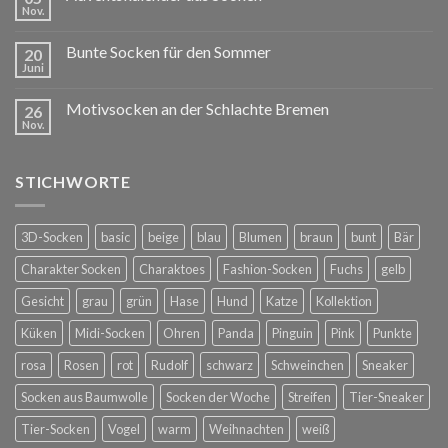
Nov.
Bunte Socken für den Sommer
20
Juni
Motivsocken an der Schlachte Bremen
26
Nov.
STICHWORTE
3D-Socken
basic
beige
blau
Blumen
braun
bunt
Bär
Charakter Socken
Charaktoes
Fashion-Socken
Fuchs
gelb
Gesicht
grau
grün
Hase
Hund
Katze
Kollektion
Küken
Midi-Socken
Ohren
Panda
Pinguin
Pink
Punkte
rosa
Rosen
rot
Rudolf
schwarz
Schweinchen
Sneaker
Socken aus Baumwolle
Socken der Woche
Streifen
Tier-Sneaker
Tier-Socken
Vogel
warm
Weihnachten
weiß