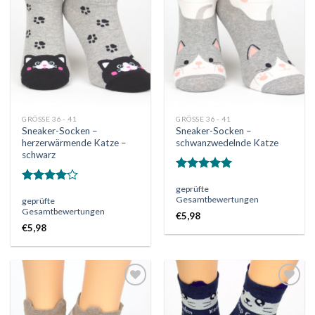
Wunschliste
Wunschliste
GRÖSSE 36 - 41
GRÖSSE 36 - 41
Sneaker-Socken –
Sneaker-Socken –
herzerwärmende Katze –
schwanzwedelnde Katze
schwarz
Bewertet
geprüfte
mit
5.00
Bewertet
Gesamtbewertungen
geprüfte
von 5
mit
4.00
Gesamtbewertungen
von 5
€
5,98
€
5,98
Auf
Auf