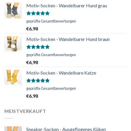
Motiv-Socken - Wandelbarer Hund grau
Bewertet
geprüfte Gesamtbewertungen
mit
5.00
€
6,98
von 5
Motiv-Socken - Wandelbarer Hund braun
Bewertet
geprüfte Gesamtbewertungen
mit
5.00
€
6,98
von 5
Motiv-Socken - Wandelbare Katze
Bewertet
geprüfte Gesamtbewertungen
mit
5.00
€
6,98
von 5
MEISTVERKAUFT
Sneaker-Socken - Ausgeflogenes Küken