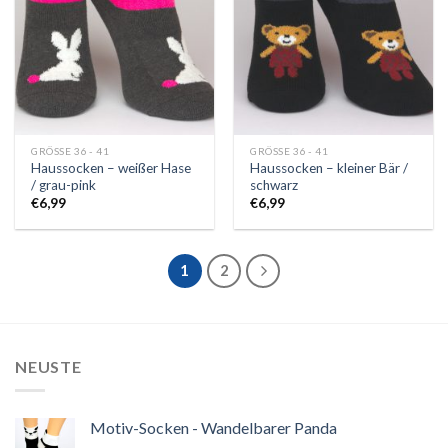
GRÖSSE 36 - 41
GRÖSSE 36 - 41
Haussocken – weißer Hase
Haussocken – kleiner Bär /
/ grau-pink
schwarz
€
6,99
€
6,99
1
2
NEUSTE
Motiv-Socken - Wandelbarer Panda