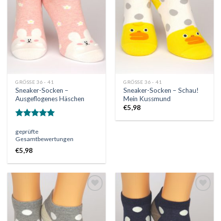
Wunschliste
Wunschliste
GRÖSSE 36 - 41
GRÖSSE 36 - 41
Sneaker-Socken –
Sneaker-Socken – Schau!
Ausgeflogenes Häschen
Mein Kussmund
€
5,98
Bewertet
geprüfte
mit
5.00
Gesamtbewertungen
von 5
€
5,98
Auf
Auf
die
die