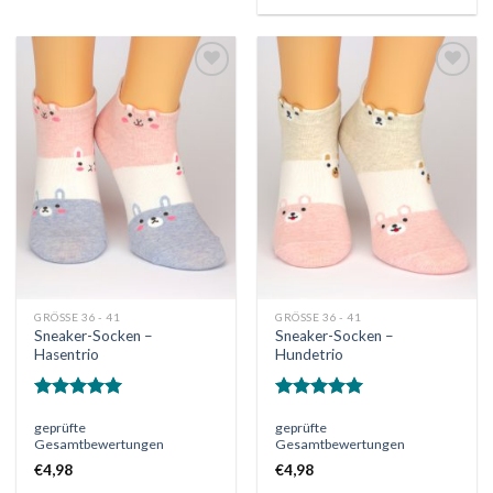
Auf
Auf
die
die
Wunschliste
Wunschliste
GRÖSSE 36 - 41
GRÖSSE 36 - 41
Sneaker-Socken –
Sneaker-Socken –
Hasentrio
Hundetrio
Bewertet
Bewertet
geprüfte
geprüfte
mit
5.00
mit
5.00
Gesamtbewertungen
Gesamtbewertungen
von 5
von 5
€
4,98
€
4,98