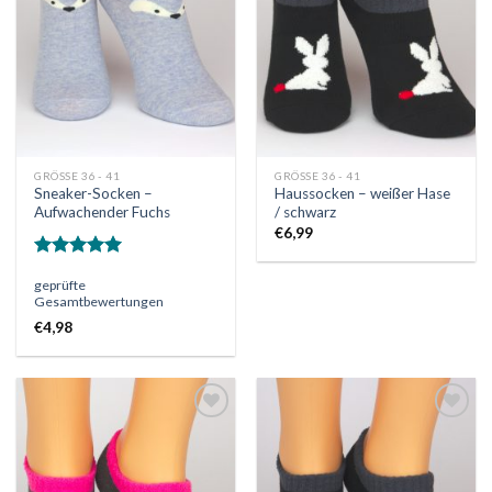
Wunschliste
Wunschliste
GRÖSSE 36 - 41
GRÖSSE 36 - 41
Sneaker-Socken –
Haussocken – weißer Hase
Aufwachender Fuchs
/ schwarz
€
6,99
Bewertet
geprüfte
mit
5.00
Gesamtbewertungen
von 5
€
4,98
Auf
Auf
die
die
Wunschliste
Wunschliste