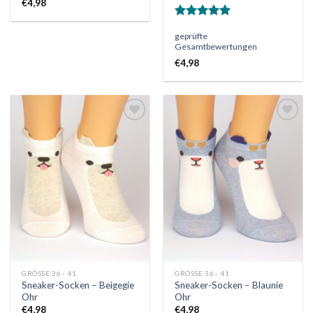
€
4,98
Bewertet
geprüfte
mit
5.00
Gesamtbewertungen
von 5
€
4,98
Auf
Auf
die
die
Wunschliste
Wunschliste
GRÖSSE 36 - 41
GRÖSSE 36 - 41
Sneaker-Socken – Beigegie
Sneaker-Socken – Blaunie
Ohr
Ohr
€
4,98
€
4,98