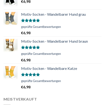
€
6,98
Motiv-Socken - Wandelbarer Hund grau
Bewertet
geprüfte Gesamtbewertungen
mit
5.00
€
6,98
von 5
Motiv-Socken - Wandelbarer Hund braun
Bewertet
geprüfte Gesamtbewertungen
mit
5.00
€
6,98
von 5
Motiv-Socken - Wandelbare Katze
Bewertet
geprüfte Gesamtbewertungen
mit
5.00
€
6,98
von 5
MEISTVERKAUFT