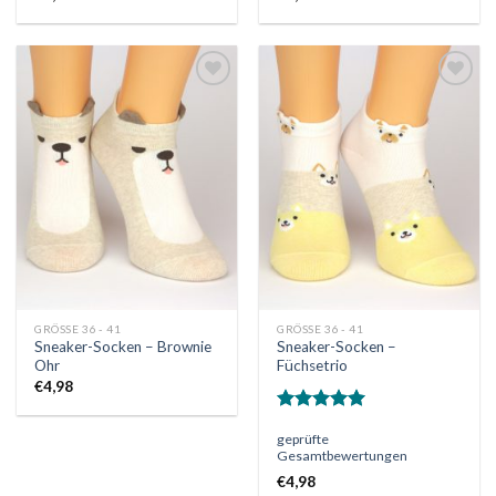
Auf
Auf
die
die
Wunschliste
Wunschliste
GRÖSSE 36 - 41
GRÖSSE 36 - 41
Sneaker-Socken – Brownie
Sneaker-Socken –
Ohr
Füchsetrio
€
4,98
Bewertet
geprüfte
mit
5.00
Gesamtbewertungen
von 5
€
4,98