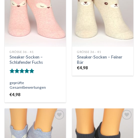
Wunschliste
Wunschliste
GRÖSSE 36 - 41
GRÖSSE 36 - 41
Sneaker-Socken –
Sneaker-Socken – Feiner
Schlafender Fuchs
Bär
€
4,98
Bewertet
geprüfte
mit
5.00
Gesamtbewertungen
von 5
€
4,98
Auf
Auf
die
die