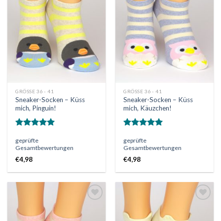
Auf
Auf
die
die
Wunschliste
Wunschliste
GRÖSSE 36 - 41
GRÖSSE 36 - 41
Sneaker-Socken – Küss
Sneaker-Socken – Küss
mich, Pinguin!
mich, Käuzchen!
Bewertet
Bewertet
geprüfte
geprüfte
mit
5.00
mit
5.00
Gesamtbewertungen
Gesamtbewertungen
von 5
von 5
€
4,98
€
4,98
Auf
Auf