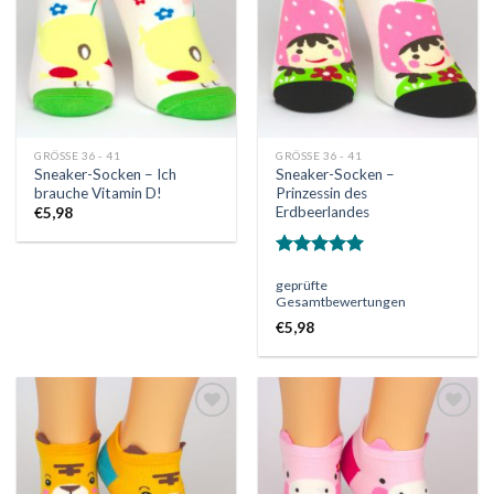
GRÖSSE 36 - 41
GRÖSSE 36 - 41
Sneaker-Socken – Ich
Sneaker-Socken –
brauche Vitamin D!
Prinzessin des
Erdbeerlandes
€
5,98
Bewertet
geprüfte
mit
5.00
Gesamtbewertungen
von 5
€
5,98
Auf
Auf
die
die
Wunschliste
Wunschliste