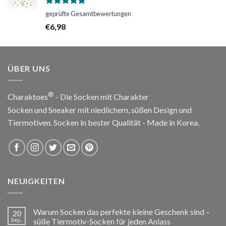
Bewertet
geprüfte Gesamtbewertungen
mit
5.00
€
6,98
von 5
ÜBER UNS
®
Charaktoes
- Die Socken mit Charakter
Socken und Sneaker mit niedlichem, süßen Design und
Tiermotiven. Socken in bester Qualität - Made in Korea.
NEUIGKEITEN
Warum Socken das perfekte kleine Geschenk sind –
20
Sep.
süße Tiermotiv-Socken für jeden Anlass