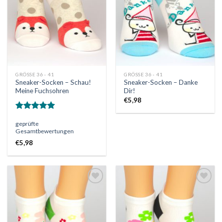
GRÖSSE 36 - 41
GRÖSSE 36 - 41
Sneaker-Socken – Schau!
Sneaker-Socken – Danke
Meine Fuchsohren
Dir!
€
5,98
Bewertet
geprüfte
mit
5.00
Gesamtbewertungen
von 5
€
5,98
Auf
Auf
die
die
Wunschliste
Wunschliste