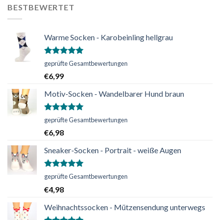
BESTBEWERTET
Warme Socken - Karobeinling hellgrau
Bewertet
geprüfte Gesamtbewertungen
mit
5.00
€
6,99
von 5
Motiv-Socken - Wandelbarer Hund braun
Bewertet
geprüfte Gesamtbewertungen
mit
5.00
€
6,98
von 5
Sneaker-Socken - Portrait - weiße Augen
Bewertet
geprüfte Gesamtbewertungen
mit
5.00
€
4,98
von 5
Weihnachtssocken - Mützensendung unterwegs