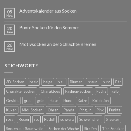
Adventskalender aus Socken
05
Nov.
Bunte Socken für den Sommer
20
Juni
Motivsocken an der Schlachte Bremen
26
Nov.
STICHWORTE
3D-Socken
basic
beige
blau
Blumen
braun
bunt
Bär
Charakter Socken
Charaktoes
Fashion-Socken
Fuchs
gelb
Gesicht
grau
grün
Hase
Hund
Katze
Kollektion
Küken
Midi-Socken
Ohren
Panda
Pinguin
Pink
Punkte
rosa
Rosen
rot
Rudolf
schwarz
Schweinchen
Sneaker
Socken aus Baumwolle
Socken der Woche
Streifen
Tier-Sneaker