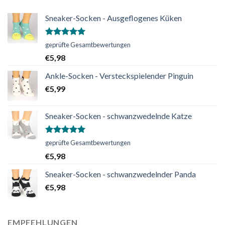
Sneaker-Socken - Ausgeflogenes Küken
Bewertet
geprüfte Gesamtbewertungen
mit
5.00
€
5,98
von 5
Ankle-Socken - Versteckspielender Pinguin
€
5,99
Sneaker-Socken - schwanzwedelnde Katze
Bewertet
geprüfte Gesamtbewertungen
mit
5.00
€
5,98
von 5
Sneaker-Socken - schwanzwedelnder Panda
€
5,98
EMPFEHLUNGEN