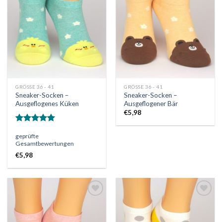
die
die
Wunschliste
Wunschliste
GRÖSSE 36 - 41
GRÖSSE 36 - 41
Sneaker-Socken –
Sneaker-Socken –
Ausgeflogenes Küken
Ausgeflogener Bär
€
5,98
Bewertet
geprüfte
mit
5.00
Gesamtbewertungen
von 5
€
5,98
Auf
Auf
die
die