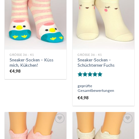
die
die
Wunschliste
Wunschliste
GRÖSSE 36 - 41
GRÖSSE 36 - 41
Sneaker-Socken – Küss
Sneaker-Socken –
mich, Kükchen!
Schüchterner Fuchs
€
4,98
Bewertet
geprüfte
mit
5.00
Gesamtbewertungen
von 5
€
4,98
Auf
Auf
die
die