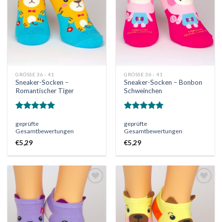
GRÖSSE 36 - 41
GRÖSSE 36 - 41
Sneaker-Socken –
Sneaker-Socken – Bonbon
Romantischer Tiger
Schweinchen
Bewertet
Bewertet
geprüfte
geprüfte
mit
5.00
mit
5.00
Gesamtbewertungen
Gesamtbewertungen
von 5
von 5
€
5,29
€
5,29
Auf
Auf
die
die
Wunschliste
Wunschliste