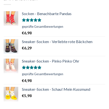
Socken - Benachbarte Pandas
Bewertet
geprüfte Gesamtbewertungen
mit
5.00
€
6,98
von 5
Sneaker-Socken - Verliebte rote Bäckchen
€
6,29
Sneaker-Socken - Pinko Pinko Ohr
Bewertet
geprüfte Gesamtbewertungen
mit
5.00
€
4,98
von 5
Sneaker-Socken - Schau! Mein Kussmund
€
5,98