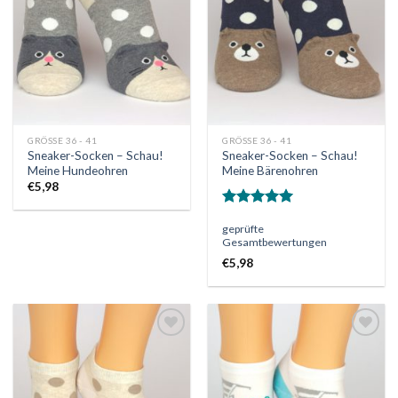
Wunschliste
Wunschliste
GRÖSSE 36 - 41
GRÖSSE 36 - 41
Sneaker-Socken – Schau!
Sneaker-Socken – Schau!
Meine Hundeohren
Meine Bärenohren
€
5,98
Bewertet
geprüfte
mit
5.00
Gesamtbewertungen
von 5
€
5,98
Auf
Auf
die
die
Wunschliste
Wunschliste