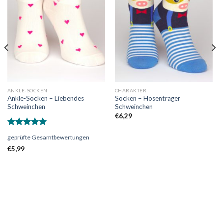
die
die
Wunschliste
Wunschliste
ANKLE-SOCKEN
CHARAKTER
Ankle-Socken – Liebendes
Socken – Hosenträger
Schweinchen
Schweinchen
€
6,29
Bewertet
geprüfte Gesamtbewertungen
mit
5.00
von 5
€
5,99