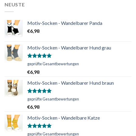
NEUSTE
Motiv-Socken - Wandelbarer Panda
€
6,98
Motiv-Socken - Wandelbarer Hund grau
Bewertet
geprüfte Gesamtbewertungen
mit
5.00
€
6,98
von 5
Motiv-Socken - Wandelbarer Hund braun
Bewertet
geprüfte Gesamtbewertungen
mit
5.00
€
6,98
von 5
Motiv-Socken - Wandelbare Katze
Bewertet
geprüfte Gesamtbewertungen