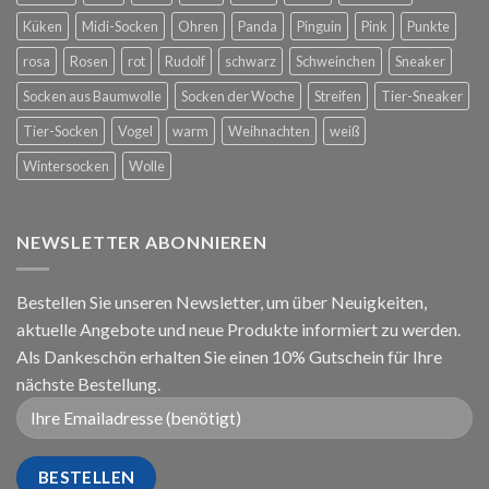
Küken
Midi-Socken
Ohren
Panda
Pinguin
Pink
Punkte
rosa
Rosen
rot
Rudolf
schwarz
Schweinchen
Sneaker
Socken aus Baumwolle
Socken der Woche
Streifen
Tier-Sneaker
Tier-Socken
Vogel
warm
Weihnachten
weiß
Wintersocken
Wolle
NEWSLETTER ABONNIEREN
Bestellen Sie unseren Newsletter, um über Neuigkeiten,
aktuelle Angebote und neue Produkte informiert zu werden.
Als Dankeschön erhalten Sie einen 10% Gutschein für Ihre
nächste Bestellung.