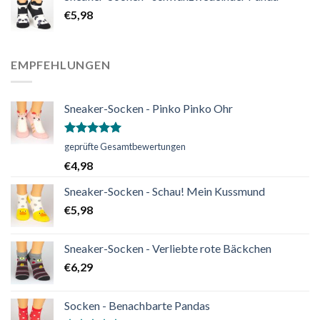
€
5,98
EMPFEHLUNGEN
Sneaker-Socken - Pinko Pinko Ohr
Bewertet
geprüfte Gesamtbewertungen
mit
5.00
€
4,98
von 5
Sneaker-Socken - Schau! Mein Kussmund
€
5,98
Sneaker-Socken - Verliebte rote Bäckchen
€
6,29
Socken - Benachbarte Pandas