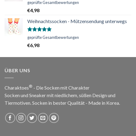
Bewertet
geprüfte Gesamtbewertungen
mit
5.00
€
4,98
von 5
Weihnachtssocken - Mützensendung unterwegs
Bewertet
geprüfte Gesamtbewertungen
mit
5.00
€
6,98
von 5
ÜBER UNS
®
Charaktoes
- Die Socken mit Charakter
Socken und Sneaker mit niedlichem, süßen Design und
Tiermotiven. Socken in bester Qualität - Made in Korea.