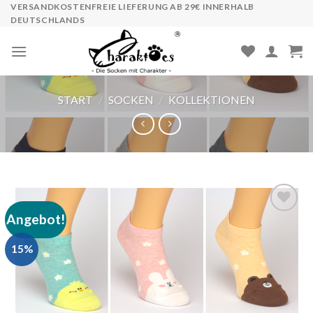
Skip
VERSANDKOSTENFREIE LIEFERUNG AB 29€ INNERHALB
DEUTSCHLANDS
to
content
START
/
SOCKEN
/
KOLLEKTIONEN
Angebot!
Auf die
Wunschliste
15%