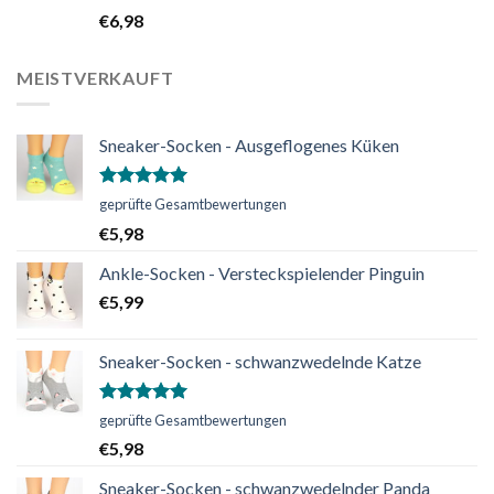
mit
5.00
€
6,98
von 5
MEISTVERKAUFT
Sneaker-Socken - Ausgeflogenes Küken
Bewertet
geprüfte Gesamtbewertungen
mit
5.00
€
5,98
von 5
Ankle-Socken - Versteckspielender Pinguin
€
5,99
Sneaker-Socken - schwanzwedelnde Katze
Bewertet
geprüfte Gesamtbewertungen
mit
5.00
€
5,98
von 5
Sneaker-Socken - schwanzwedelnder Panda