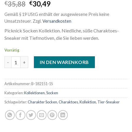
Ursprünglicher
Aktueller
35,88
30,49
€
€
Preis
Preis
Gemäß § 19 UStG enthält der ausgewiesene Preis keine
war:
ist:
Umsatzsteuer.
Zzgl.
Versandkosten
€35,88
€30,49.
Picknick Socken Kollektion. Niedliche, süße Charaktoes-
Sneaker mit Tiefmotiven, die Sie lieben werden.
Vorrätig
Picknick Socken - Kollektion Menge
IN DEN WARENKORB
Artikelnummer:
B-182151-1S
Kategorien:
Kollektionen
,
Socken
Schlagwörter:
Charakter Socken
,
Charaktoes
,
Kollektion
,
Tier-Sneaker