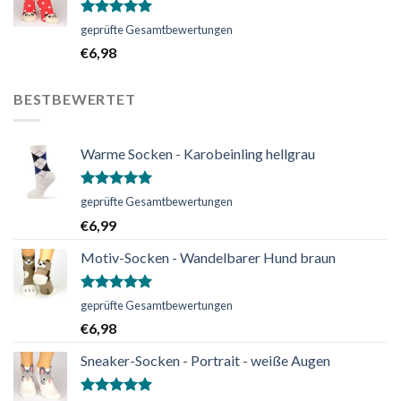
Bewertet
geprüfte Gesamtbewertungen
mit
5.00
€
6,98
von 5
BESTBEWERTET
Warme Socken - Karobeinling hellgrau
Bewertet
geprüfte Gesamtbewertungen
mit
5.00
€
6,99
von 5
Motiv-Socken - Wandelbarer Hund braun
Bewertet
geprüfte Gesamtbewertungen
mit
5.00
€
6,98
von 5
Sneaker-Socken - Portrait - weiße Augen