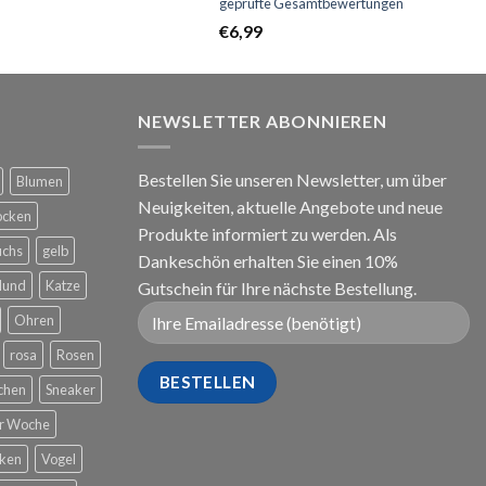
geprüfte Gesamtbewertungen
mit
5.00
€
6,99
von 5
NEWSLETTER ABONNIEREN
Bestellen Sie unseren Newsletter, um über
Blumen
Neuigkeiten, aktuelle Angebote und neue
ocken
Produkte informiert zu werden. Als
uchs
gelb
Dankeschön erhalten Sie einen 10%
Hund
Katze
Gutschein für Ihre nächste Bestellung.
Ohren
rosa
Rosen
chen
Sneaker
er Woche
cken
Vogel