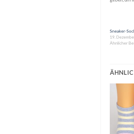
Sneaker-Soc
19. Dezembe
Ähnlicher Be
ÄHNLIC
Auf
Auf
die
die
Wunschliste
Wunschliste