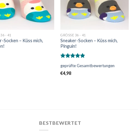
36 - 41
GRÖSSE 36 - 41
r-Socken – Küss mich,
Sneaker-Socken – Küss mich,
en!
Pinguin!
Bewertet
geprüfte Gesamtbewertungen
mit
5.00
von 5
€
4,98
BESTBEWERTET