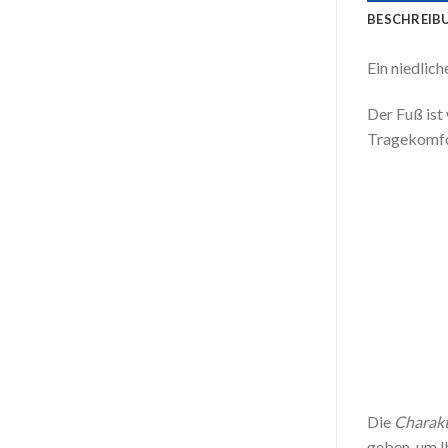
BESCHREIB
Ein niedlich
Der Fuß ist
Tragekomfor
Die
Charak
geben, um I