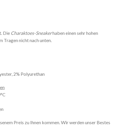
t. Die
Charaktoes-Sneaker
haben einen sehr hohen
m Tragen nicht nach unten.
ester, 2% Polyurethan
nen
0°C
en
ssenem Preis zu Ihnen kommen. Wir werden unser Bestes