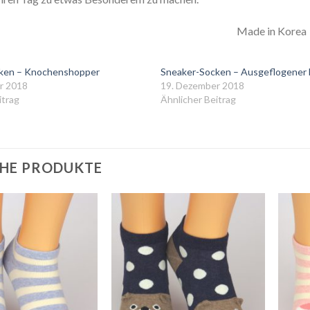
Made in Korea
ken – Knochenshopper
Sneaker-Socken – Ausgeflogener 
r 2018
19. Dezember 2018
itrag
Ähnlicher Beitrag
HE PRODUKTE
Auf
Auf
die
die
Wunschliste
Wunschliste