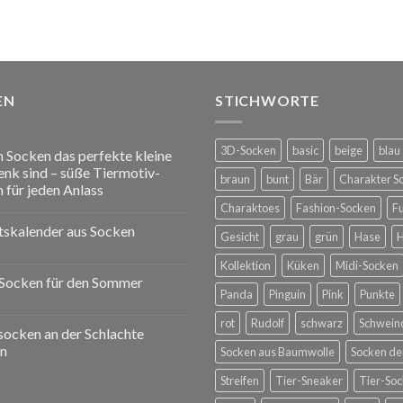
EN
STICHWORTE
3D-Socken
basic
beige
blau
Socken das perfekte kleine
nk sind – süße Tiermotiv-
braun
bunt
Bär
Charakter S
 für jeden Anlass
Charaktoes
Fashion-Socken
F
skalender aus Socken
Gesicht
grau
grün
Hase
Kollektion
Küken
Midi-Socken
Socken für den Sommer
Panda
Pinguin
Pink
Punkte
rot
Rudolf
schwarz
Schwein
ocken an der Schlachte
n
Socken aus Baumwolle
Socken d
Streifen
Tier-Sneaker
Tier-So