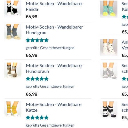
Motiv-Socken - Wandelbarer
Sn
Panda
Kü
€
6,98
Bew
gep
Motiv-Socken - Wandelbarer
mi
€
5
Hund grau
vo
An
Bewertet
Ver
geprüfte Gesamtbewertungen
mit
5.00
€
6,98
€
5
von 5
Motiv-Socken - Wandelbarer
Sn
Hund braun
sc
Bewertet
Bew
geprüfte Gesamtbewertungen
gep
mit
5.00
mi
€
6,98
€
5
von 5
vo
Motiv-Socken - Wandelbare
Sn
Katze
sc
€
5
Bewertet
geprüfte Gesamtbewertungen