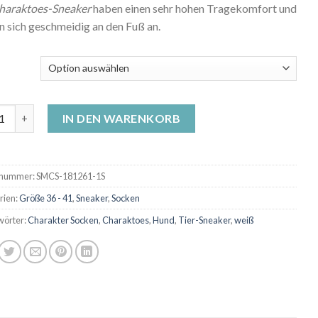
haraktoes-Sneaker
haben einen sehr hohen Tragekomfort und
n sich geschmeidig an den Fuß an.
er-Socken - Brownie Ohr Menge
IN DEN WARENKORB
lnummer:
SMCS-181261-1S
rien:
Größe 36 - 41
,
Sneaker
,
Socken
wörter:
Charakter Socken
,
Charaktoes
,
Hund
,
Tier-Sneaker
,
weiß