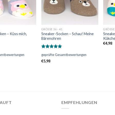
1
GRÖSSE 36 - 41
GRÖSSE 
ken – Küss mich,
Sneaker-Socken – Schau! Meine
Sneake
Bärenohren
Kükch
€
4,98
Bewertet
samtbewertungen
geprüfte Gesamtbewertungen
mit
5.00
von 5
€
5,98
KAUFT
EMPFEHLUNGEN