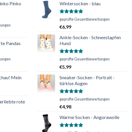
inko Pinko
Wintersocken - blau
Bewertet
geprüfte Gesamtbewertungen
mit
5.00
tungen
€
6,99
von 5
Ankle-Socken - Schneestapfen
rte Pandas
Hund
Bewertet
tungen
geprüfte Gesamtbewertungen
mit
5.00
€
5,99
von 5
chau! Mein
Sneaker-Socken - Portrait -
türkise Augen
Bewertet
geprüfte Gesamtbewertungen
erliebte rote
mit
5.00
€
4,98
von 5
Warme Socken - Angorawolle
Bewertet