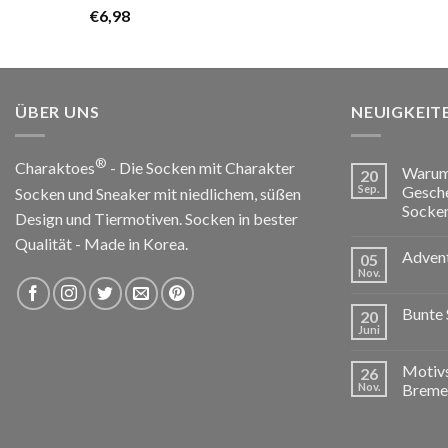
mit
5.00
€
6,98
von 5
ÜBER UNS
NEUIGKEIT
®
Charaktoes
- Die Socken mit Charakter
Warum 
20
Sep.
Gesche
Socken und Sneaker mit niedlichem, süßen
Socken
Design und Tiermotiven. Socken in bester
Qualität - Made in Korea.
Advent
05
Nov.
Bunte 
20
Juni
Motivs
26
Nov.
Breme