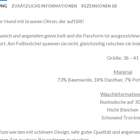
UNG
ZUSÄTZLICHE INFORMATIONEN
REZENSIONEN (0)
er Hund mit braunen Ohren, der auffällt!
 weich und angenehm gewickelt und die Passform ist ausgezeichne
t. Am Fußknöchel spannen sie nicht, gleichzeitig rutschen sie bei
Größe: 36 – 41
Material
73% Baumwolle, 18% Elasthan, 7% Poly
Waschinformatio
Buntwäsche auf 3
Nicht Bleichen
Schonend Trockn
toes
werden mit schönem Design, sehr guter Qualität und angeme
hren Tag zu etwas Besonderem zu machen.