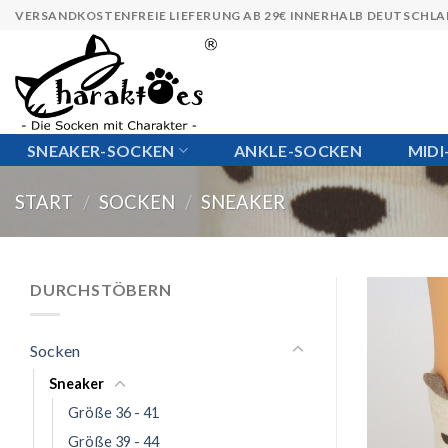
Skip
VERSANDKOSTENFREIE LIEFERUNG AB 29€ INNERHALB DEUTSCHL
to
content
SNEAKER-SOCKEN
ANKLE-SOCKEN
MID
START
/
SOCKEN
/
SNEAKER
DURCHSTÖBERN
Socken
Sneaker
Größe 36 - 41
Größe 39 - 44