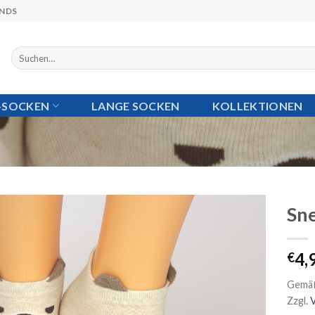
ANDS
Suchen
nach:
I-SOCKEN
LANGE SOCKEN
KOLLEKTIONEN
Sn
Auf die
4,
€
Wunschliste
Gemäß
Zzgl.