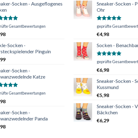
eaker-Socken - Ausgeflogenes
Sneaker-Socken - P
ken
Ohr
ertet
Bewertet
rüfte Gesamtbewertungen
geprüfte Gesamtbewer
t
5.00
mit
5.00
,98
€
4,98
n 5
von 5
kle-Socken -
Socken - Benachba
steckspielender Pinguin
,99
Bewertet
geprüfte Gesamtbewer
mit
5.00
€
6,98
eaker-Socken -
von 5
hwanzwedelnde Katze
Sneaker-Socken - S
Kussmund
ertet
rüfte Gesamtbewertungen
€
5,98
t
5.00
,98
n 5
Sneaker-Socken - V
eaker-Socken -
Bäckchen
hwanzwedelnder Panda
€
6,29
,98