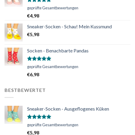
Bewertet
geprüfte Gesamtbewertungen
mit
5.00
€
4,98
von 5
Sneaker-Socken - Schau! Mein Kussmund
€
5,98
Socken - Benachbarte Pandas
Bewertet
geprüfte Gesamtbewertungen
mit
5.00
€
6,98
von 5
BESTBEWERTET
Sneaker-Socken - Ausgeflogenes Küken
Bewertet
geprüfte Gesamtbewertungen
mit
5.00
€
5,98
von 5