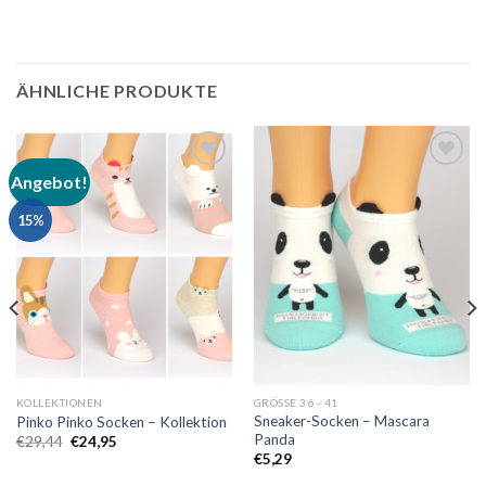
ÄHNLICHE PRODUKTE
Angebot!
Auf
Auf
die
die
15%
Wunschliste
Wunschliste
KOLLEKTIONEN
GRÖSSE 36 - 41
Sneaker-Socken – Mascara
Pinko Pinko Socken – Kollektion
Panda
Ursprünglicher
Aktueller
€
29,44
€
24,95
Preis
Preis
€
5,29
war:
ist:
€29,44
€24,95.