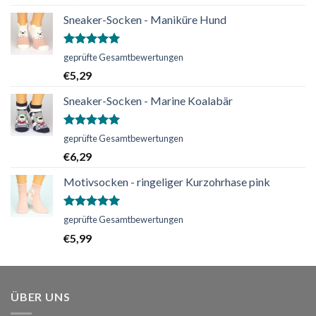
Sneaker-Socken - Maniküre Hund
Bewertet
geprüfte Gesamtbewertungen
mit
5.00
€
5,29
von 5
Sneaker-Socken - Marine Koalabär
Bewertet
geprüfte Gesamtbewertungen
mit
5.00
€
6,29
von 5
Motivsocken - ringeliger Kurzohrhase pink
Bewertet
geprüfte Gesamtbewertungen
mit
5.00
€
5,99
von 5
ÜBER UNS