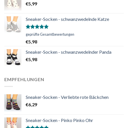
€
5,99
Sneaker-Socken - schwanzwedelnde Katze
Bewertet
geprüfte Gesamtbewertungen
mit
5.00
€
5,98
von 5
Sneaker-Socken - schwanzwedelnder Panda
€
5,98
EMPFEHLUNGEN
Sneaker-Socken - Verliebte rote Bäckchen
€
6,29
Sneaker-Socken - Pinko Pinko Ohr