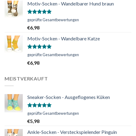
Motiv-Socken - Wandelbarer Hund braun
Bewertet
geprüfte Gesamtbewertungen
mit
5.00
€
6,98
von 5
Motiv-Socken - Wandelbare Katze
Bewertet
geprüfte Gesamtbewertungen
mit
5.00
€
6,98
von 5
MEISTVERKAUFT
Sneaker-Socken - Ausgeflogenes Küken
Bewertet
geprüfte Gesamtbewertungen
mit
5.00
€
5,98
von 5
Ankle-Socken - Versteckspielender Pinguin