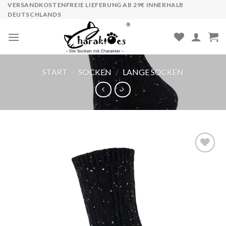
Skip
VERSANDKOSTENFREIE LIEFERUNG AB 29€ INNERHALB
DEUTSCHLANDS
to
content
START
/
SOCKEN
/
LANGE SOCKEN
Auf die
Wunschliste