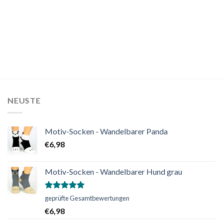
NEUSTE
Motiv-Socken - Wandelbarer Panda
€
6,98
Motiv-Socken - Wandelbarer Hund grau
Bewertet
geprüfte Gesamtbewertungen
mit
5.00
€
6,98
von 5