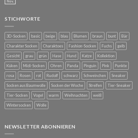
Nov.
STICHWORTE
3D-Socken
basic
beige
blau
Blumen
braun
bunt
Bär
Charakter Socken
Charaktoes
Fashion-Socken
Fuchs
gelb
Gesicht
grau
grün
Hase
Hund
Katze
Kollektion
Küken
Midi-Socken
Ohren
Panda
Pinguin
Pink
Punkte
rosa
Rosen
rot
Rudolf
schwarz
Schweinchen
Sneaker
Socken aus Baumwolle
Socken der Woche
Streifen
Tier-Sneaker
Tier-Socken
Vogel
warm
Weihnachten
weiß
Wintersocken
Wolle
NEWSLETTER ABONNIEREN