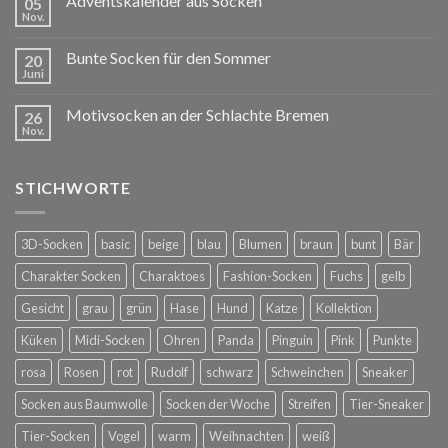
Adventskalender aus Socken
05
Nov.
Bunte Socken für den Sommer
20
Juni
Motivsocken an der Schlachte Bremen
26
Nov.
STICHWORTE
3D-Socken
basic
beige
blau
Blumen
braun
bunt
Bär
Charakter Socken
Charaktoes
Fashion-Socken
Fuchs
gelb
Gesicht
grau
grün
Hase
Hund
Katze
Kollektion
Küken
Midi-Socken
Ohren
Panda
Pinguin
Pink
Punkte
rosa
Rosen
rot
Rudolf
schwarz
Schweinchen
Sneaker
Socken aus Baumwolle
Socken der Woche
Streifen
Tier-Sneaker
Tier-Socken
Vogel
warm
Weihnachten
weiß