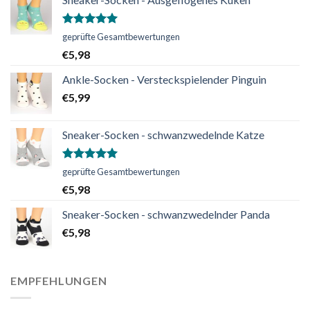
Bewertet
geprüfte Gesamtbewertungen
mit
5.00
€
5,98
von 5
Ankle-Socken - Versteckspielender Pinguin
€
5,99
Sneaker-Socken - schwanzwedelnde Katze
Bewertet
geprüfte Gesamtbewertungen
mit
5.00
€
5,98
von 5
Sneaker-Socken - schwanzwedelnder Panda
€
5,98
EMPFEHLUNGEN