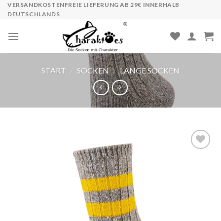
Skip
VERSANDKOSTENFREIE LIEFERUNG AB 29€ INNERHALB
DEUTSCHLANDS
to
content
START
/
SOCKEN
/
LANGE SOCKEN
Auf die
Wunschliste