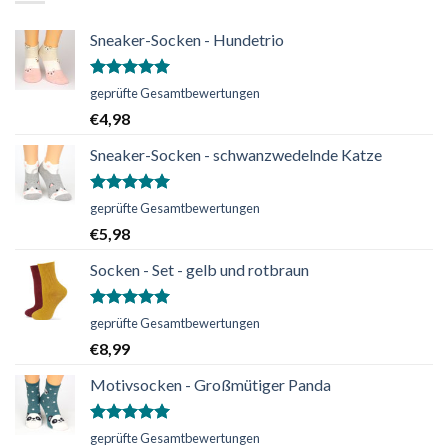
Sneaker-Socken - Hundetrio
Bewertet
geprüfte Gesamtbewertungen
mit
5.00
€
4,98
von 5
Sneaker-Socken - schwanzwedelnde Katze
Bewertet
geprüfte Gesamtbewertungen
mit
5.00
€
5,98
von 5
Socken - Set - gelb und rotbraun
Bewertet
geprüfte Gesamtbewertungen
mit
5.00
€
8,99
von 5
Motivsocken - Großmütiger Panda
Bewertet
geprüfte Gesamtbewertungen