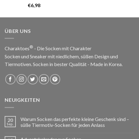
mit
5.00
€
6,98
von 5
ÜBER UNS
®
Charaktoes
- Die Socken mit Charakter
Socken und Sneaker mit niedlichem, süßen Design und
Tiermotiven. Socken in bester Qualität - Made in Korea.
NEUIGKEITEN
Warum Socken das perfekte kleine Geschenk sind –
20
Sep.
süße Tiermotiv-Socken für jeden Anlass