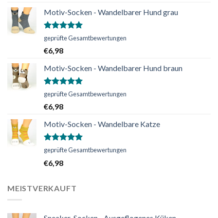
Motiv-Socken - Wandelbarer Hund grau
Bewertet
geprüfte Gesamtbewertungen
mit
5.00
€
6,98
von 5
Motiv-Socken - Wandelbarer Hund braun
Bewertet
geprüfte Gesamtbewertungen
mit
5.00
€
6,98
von 5
Motiv-Socken - Wandelbare Katze
Bewertet
geprüfte Gesamtbewertungen
mit
5.00
€
6,98
von 5
MEISTVERKAUFT
Sneaker-Socken - Ausgeflogenes Küken