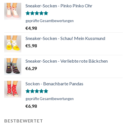
Sneaker-Socken - Pinko Pinko Ohr
Bewertet
geprüfte Gesamtbewertungen
mit
5.00
€
4,98
von 5
Sneaker-Socken - Schau! Mein Kussmund
€
5,98
Sneaker-Socken - Verliebte rote Bäckchen
€
6,29
Socken - Benachbarte Pandas
Bewertet
geprüfte Gesamtbewertungen
mit
5.00
€
6,98
von 5
BESTBEWERTET