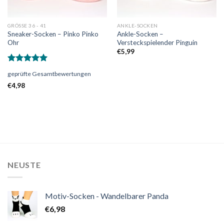
GRÖSSE 36 - 41
ANKLE-SOCKEN
Sneaker-Socken – Pinko Pinko
Ankle-Socken –
Ohr
Versteckspielender Pinguin
€
5,99
Bewertet
geprüfte Gesamtbewertungen
mit
5.00
von 5
€
4,98
NEUSTE
Motiv-Socken - Wandelbarer Panda
€
6,98