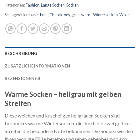
Kategorien:
Fashion
,
Lange Socken
,
Socken
Schlagwörter:
basic
,
bunt
,
Charaktoes
,
grau
,
warm
,
Wintersocken
,
Wolle
BESCHREIBUNG
ZUSÄTZLICHE INFORMATIONEN
REZENSIONEN (0)
Warme Socken – hellgrau mit gelben
Streifen
Diese weichen und kuscheligen hellgrauen Socken sind
besonders warme Wintersocken, die durch die zwei gelben
Streifen die besondere Note bekommen. Die Socken werden
Ihnen wohlige Füße bereiten und sehen nebenbei modisch