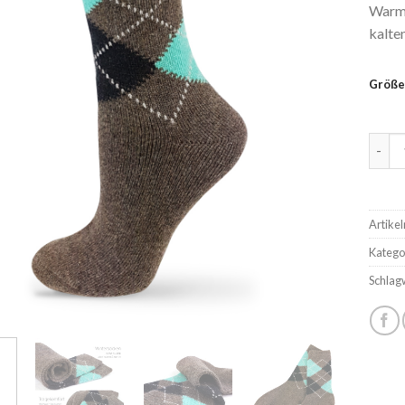
Warme
kalten
Größe
Warme
Artike
Katego
Schlag