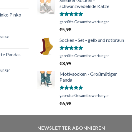
Sneaker-Socken -
schwanzwedelnde Katze
inko Pinko
Bewertet
geprüfte Gesamtbewertungen
mit
5.00
€
5,98
von 5
tungen
Socken - Set - gelb und rotbraun
rte Pandas
Bewertet
geprüfte Gesamtbewertungen
mit
5.00
€
8,99
von 5
tungen
Motivsocken - Großmütiger
Panda
Bewertet
geprüfte Gesamtbewertungen
mit
5.00
€
6,98
von 5
NEWSLETTER ABONNIEREN