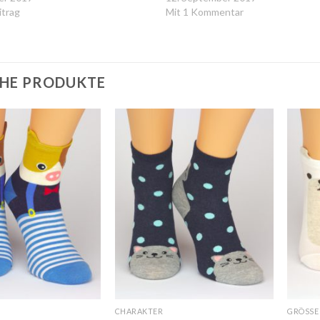
itrag
Mit 1 Kommentar
HE PRODUKTE
Auf
Auf
die
die
Wunschliste
Wunschliste
CHARAKTER
GRÖSSE 