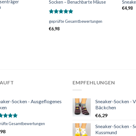
senträger
Socken – Benachbarte Mäuse
Sneake
n
€
4,98
Bewertet
geprüfte Gesamtbewertungen
mit
5.00
von 5
€
6,98
KAUFT
EMPFEHLUNGEN
eaker-Socken - Ausgeflogenes
Sneaker-Socken - V
ken
Bäckchen
€
6,29
ertet
rüfte Gesamtbewertungen
Sneaker-Socken - S
t
5.00
,98
Kussmund
n 5