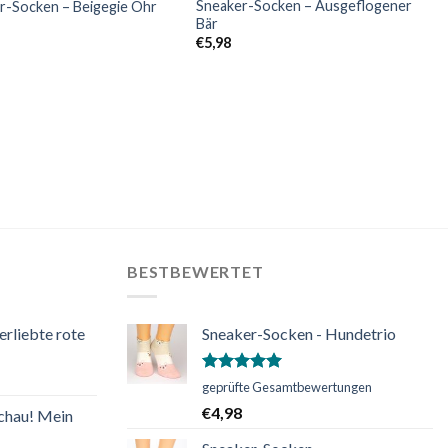
Sneaker-Socken – Ausgeflogener
r-Socken – Beigegie Ohr
Bär
€
5,98
BESTBEWERTET
erliebte rote
Sneaker-Socken - Hundetrio
Bewertet
geprüfte Gesamtbewertungen
mit
5.00
€
4,98
chau! Mein
von 5