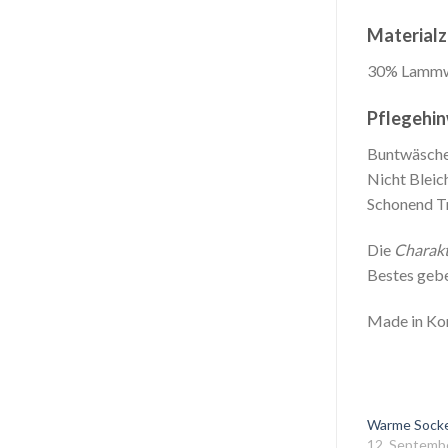
Material
30% Lammwo
Pflegehin
Buntwäsche
Nicht Bleic
Schonend T
Die
Charak
Bestes gebe
Made in Ko
Warme Socken
12. Septemb