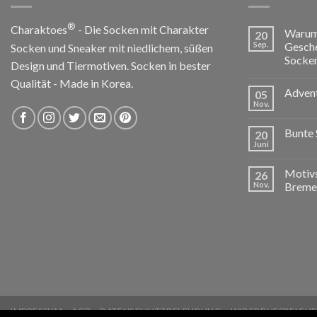
®
Charaktoes
- Die Socken mit Charakter
Warum 
20
Sep.
Gesche
Socken und Sneaker mit niedlichem, süßen
Socken
Design und Tiermotiven. Socken in bester
Qualität - Made in Korea.
Advent
05
Nov.
Bunte 
20
Juni
Motivs
26
Nov.
Breme
IMPRESSUM
AGB
DATENSCHUTZBELEHRUNG
WIDERRUFSBELEH