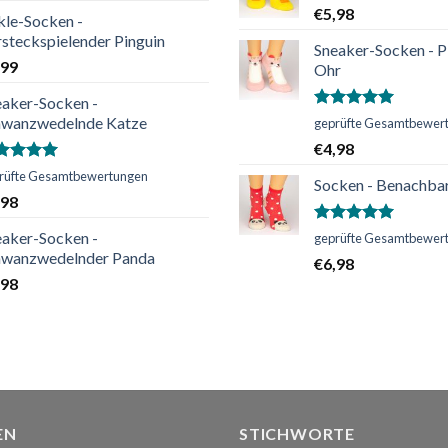
€
5,98
kle-Socken -
steckspielender Pinguin
Sneaker-Socken - P
,99
Ohr
eaker-Socken -
Bewertet
hwanzwedelnde Katze
geprüfte Gesamtbewer
mit
5.00
€
4,98
von 5
ertet
rüfte Gesamtbewertungen
Socken - Benachba
t
5.00
,98
n 5
Bewertet
eaker-Socken -
geprüfte Gesamtbewer
mit
5.00
hwanzwedelnder Panda
€
6,98
von 5
,98
EN
STICHWORTE