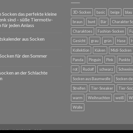
3D-Socken
basic
beige
blau
Socken das perfekte kleine
nk sind – süße Tiermotiv-
braun
bunt
Bär
Charakter S
 für jeden Anlass
Charaktoes
Fashion-Socken
F
skalender aus Socken
Gesicht
grau
grün
Hase
Kollektion
Küken
Midi-Socken
Socken für den Sommer
Panda
Pinguin
Pink
Punkte
rot
Rudolf
schwarz
Schwein
ocken an der Schlachte
n
Socken aus Baumwolle
Socken d
Streifen
Tier-Sneaker
Tier-So
warm
Weihnachten
weiß
Wi
Wolle
RUNG
KONTAKT
FAQ