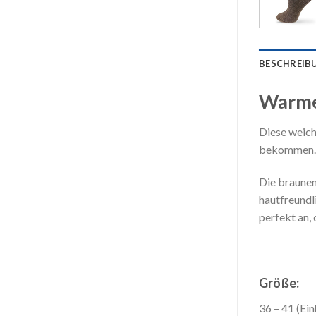
BESCHREIB
Warme 
Diese weich
bekommen. D
Die braunen
hautfreundl
perfekt an,
Größe:
36 – 41 (Ei