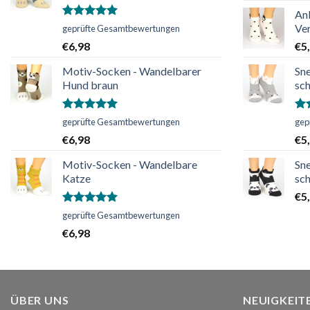
An
Bewertet
Ver
geprüfte Gesamtbewertungen
mit
5.00
€
6,98
€
5
von 5
Motiv-Socken - Wandelbarer
Sn
Hund braun
sc
Bewertet
Bew
geprüfte Gesamtbewertungen
gep
mit
5.00
mi
€
6,98
€
5
von 5
vo
Motiv-Socken - Wandelbare
Sn
Katze
sc
€
5
Bewertet
geprüfte Gesamtbewertungen
mit
5.00
€
6,98
von 5
ÜBER UNS
NEUIGKEIT