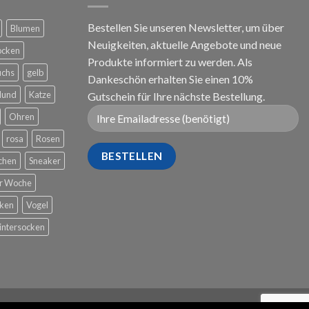
Bestellen Sie unseren Newsletter, um über
Blumen
Neuigkeiten, aktuelle Angebote und neue
ocken
Produkte informiert zu werden. Als
uchs
gelb
Dankeschön erhalten Sie einen 10%
Hund
Katze
Gutschein für Ihre nächste Bestellung.
Ohren
rosa
Rosen
chen
Sneaker
er Woche
cken
Vogel
ntersocken