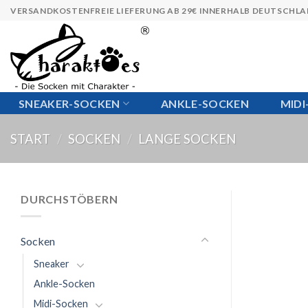
Skip
VERSANDKOSTENFREIE LIEFERUNG AB 29€ INNERHALB DEUTSCHL
to
content
SNEAKER-SOCKEN
ANKLE-SOCKEN
MID
START
/
SOCKEN
/
LANGE SOCKEN
DURCHSTÖBERN
Socken
Sneaker
Ankle-Socken
Midi-Socken