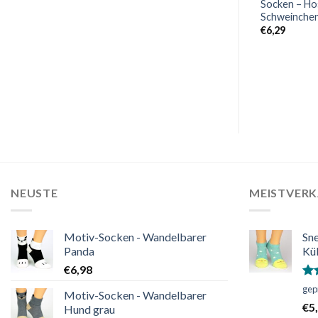
iebendes
Sneaker-Socken – Küss mich,
Socken – Ho
Meislein!
Schweinche
€
4,98
€
6,29
wertungen
NEUSTE
MEISTVER
Motiv-Socken - Wandelbarer
Sn
Panda
Kü
€
6,98
Bew
gep
Motiv-Socken - Wandelbarer
mi
€
5
Hund grau
vo