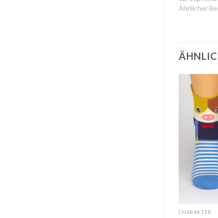
Ähnlicher Be
ÄHNLIC
Auf
Auf
die
die
Wunschliste
Wunschliste
GRÖSSE 36 - 41
CHARAKTER