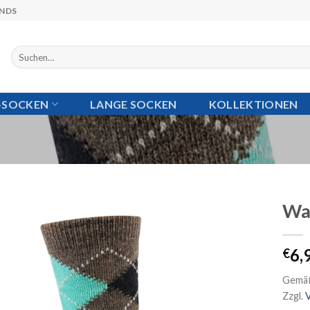
ANDS
Suchen
nach:
I-SOCKEN
LANGE SOCKEN
KOLLEKTIONEN
Wa
Auf die
6,
€
Wunschliste
Gemäß
Zzgl.