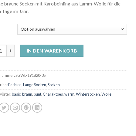
 braune Socken mit Karobeinling aus Lamm-Wolle für die
 Tage im Jahr.
 Socken - Karobeinling braun Menge
IN DEN WARENKORB
lnummer:
SGWL-191820-3S
rien:
Fashion
,
Lange Socken
,
Socken
wörter:
basic
,
braun
,
bunt
,
Charaktoes
,
warm
,
Wintersocken
,
Wolle