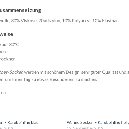
zusammensetzung
lle, 30% Viskose, 20% Nylon, 10% Polyacryl, 10% Elasthan
weise
 auf 30°C
hen
rocknen
toes-Socken
werden mit schönem Design, sehr guter Qualität und
n, um Ihren Tag zu etwas Besonderem zu machen.
rea
 – Karobeinling blau
Warme Socken – Karobeinling hell
er 2019
12. September 2019