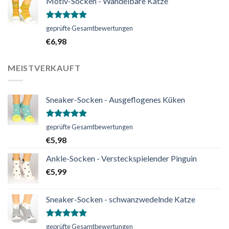
Motiv-Socken - Wandelbare Katze
Bewertet
geprüfte Gesamtbewertungen
mit
5.00
€
6,98
von 5
MEISTVERKAUFT
Sneaker-Socken - Ausgeflogenes Küken
Bewertet
geprüfte Gesamtbewertungen
mit
5.00
€
5,98
von 5
Ankle-Socken - Versteckspielender Pinguin
€
5,99
Sneaker-Socken - schwanzwedelnde Katze
Bewertet
geprüfte Gesamtbewertungen