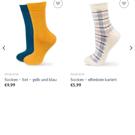
Auf
Auf
die
die
Wunschliste
Wunschliste
FASHION
FASHION
Socken – Set – gelb und blau
Socken – elfenbein kariert
€
9,99
€
5,99