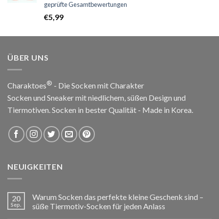
Bewertet
geprüfte Gesamtbewertungen
mit
5.00
€
5,99
von 5
ÜBER UNS
®
Charaktoes
- Die Socken mit Charakter
Socken und Sneaker mit niedlichem, süßen Design und
Tiermotiven. Socken in bester Qualität - Made in Korea.
NEUIGKEITEN
Warum Socken das perfekte kleine Geschenk sind –
20
Sep.
süße Tiermotiv-Socken für jeden Anlass