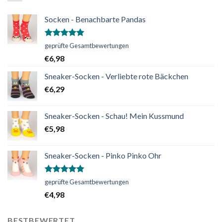
Socken - Benachbarte Pandas
Bewertet
geprüfte Gesamtbewertungen
mit
5.00
€
6,98
von 5
Sneaker-Socken - Verliebte rote Bäckchen
€
6,29
Sneaker-Socken - Schau! Mein Kussmund
€
5,98
Sneaker-Socken - Pinko Pinko Ohr
Bewertet
geprüfte Gesamtbewertungen
mit
5.00
€
4,98
von 5
BESTBEWERTET