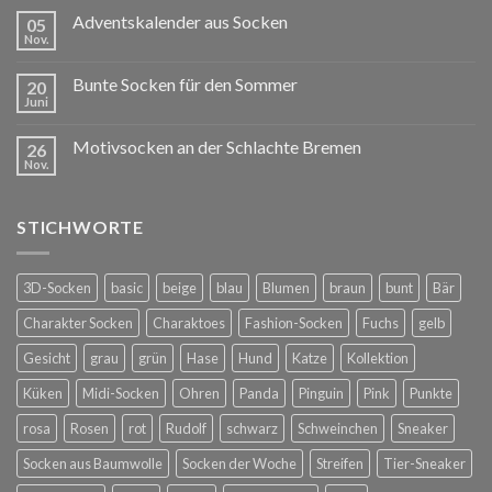
Adventskalender aus Socken
05
Nov.
Bunte Socken für den Sommer
20
Juni
Motivsocken an der Schlachte Bremen
26
Nov.
STICHWORTE
3D-Socken
basic
beige
blau
Blumen
braun
bunt
Bär
Charakter Socken
Charaktoes
Fashion-Socken
Fuchs
gelb
Gesicht
grau
grün
Hase
Hund
Katze
Kollektion
Küken
Midi-Socken
Ohren
Panda
Pinguin
Pink
Punkte
rosa
Rosen
rot
Rudolf
schwarz
Schweinchen
Sneaker
Socken aus Baumwolle
Socken der Woche
Streifen
Tier-Sneaker