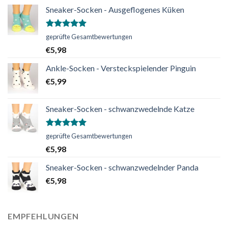
Sneaker-Socken - Ausgeflogenes Küken
Bewertet
geprüfte Gesamtbewertungen
mit
5.00
€
5,98
von 5
Ankle-Socken - Versteckspielender Pinguin
€
5,99
Sneaker-Socken - schwanzwedelnde Katze
Bewertet
geprüfte Gesamtbewertungen
mit
5.00
€
5,98
von 5
Sneaker-Socken - schwanzwedelnder Panda
€
5,98
EMPFEHLUNGEN