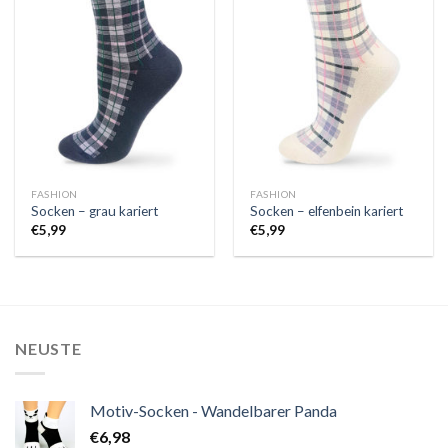
Auf
Auf
die
die
Wunschliste
Wunschliste
FASHION
FASHION
Socken – grau kariert
Socken – elfenbein kariert
€
5,99
€
5,99
NEUSTE
Motiv-Socken - Wandelbarer Panda
€
6,98