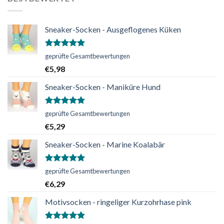
Sneaker-Socken - Ausgeflogenes Küken
Bewertet
geprüfte Gesamtbewertungen
mit
5.00
€
5,98
von 5
Sneaker-Socken - Maniküre Hund
Bewertet
geprüfte Gesamtbewertungen
mit
5.00
€
5,29
von 5
Sneaker-Socken - Marine Koalabär
Bewertet
geprüfte Gesamtbewertungen
mit
5.00
€
6,29
von 5
Motivsocken - ringeliger Kurzohrhase pink