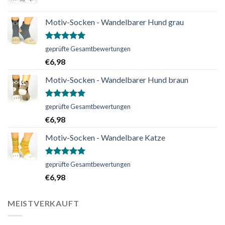
Motiv-Socken - Wandelbarer Hund grau
Bewertet
geprüfte Gesamtbewertungen
mit
5.00
€
6,98
von 5
Motiv-Socken - Wandelbarer Hund braun
Bewertet
geprüfte Gesamtbewertungen
mit
5.00
€
6,98
von 5
Motiv-Socken - Wandelbare Katze
Bewertet
geprüfte Gesamtbewertungen
mit
5.00
€
6,98
von 5
MEISTVERKAUFT