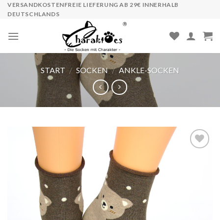
Skip
VERSANDKOSTENFREIE LIEFERUNG AB 29€ INNERHALB
DEUTSCHLANDS
to
content
START
/
SOCKEN
/
ANKLE-SOCKEN
Auf die
Wunschliste