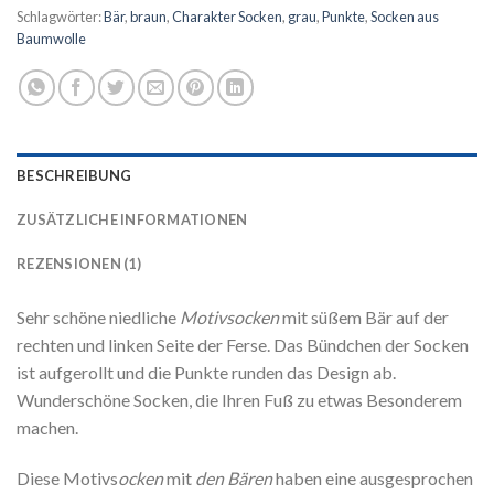
Schlagwörter:
Bär
,
braun
,
Charakter Socken
,
grau
,
Punkte
,
Socken aus
Baumwolle
BESCHREIBUNG
ZUSÄTZLICHE INFORMATIONEN
REZENSIONEN (1)
Sehr schöne niedliche
Motivsocken
mit süßem Bär auf der
rechten und linken Seite der Ferse. Das Bündchen der Socken
ist aufgerollt und die Punkte runden das Design ab.
Wunderschöne Socken, die Ihren Fuß zu etwas Besonderem
machen.
Diese Motivs
ocken
mit
den Bären
haben eine ausgesprochen