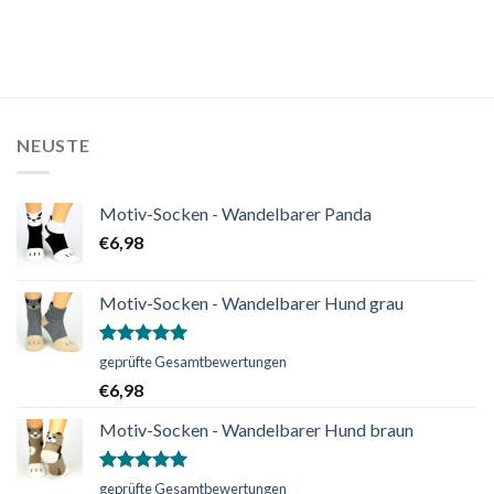
NEUSTE
Motiv-Socken - Wandelbarer Panda
€
6,98
Motiv-Socken - Wandelbarer Hund grau
Bewertet
geprüfte Gesamtbewertungen
mit
5.00
€
6,98
von 5
Motiv-Socken - Wandelbarer Hund braun
Bewertet
geprüfte Gesamtbewertungen