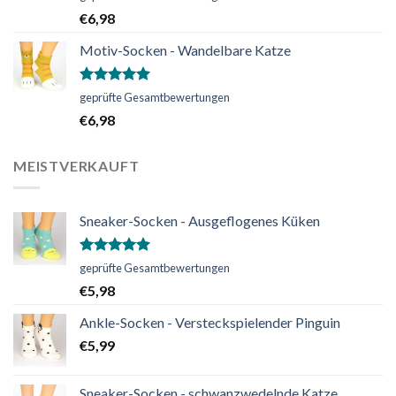
mit
5.00
€
6,98
von 5
Motiv-Socken - Wandelbare Katze
Bewertet
geprüfte Gesamtbewertungen
mit
5.00
€
6,98
von 5
MEISTVERKAUFT
Sneaker-Socken - Ausgeflogenes Küken
Bewertet
geprüfte Gesamtbewertungen
mit
5.00
€
5,98
von 5
Ankle-Socken - Versteckspielender Pinguin
€
5,99
Sneaker-Socken - schwanzwedelnde Katze