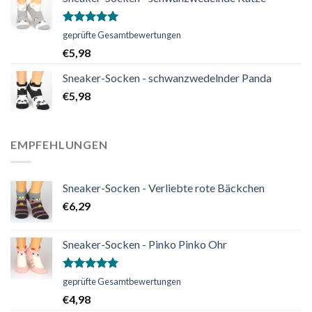
Bewertet
geprüfte Gesamtbewertungen
mit
5.00
€
5,98
von 5
Sneaker-Socken - schwanzwedelnder Panda
€
5,98
EMPFEHLUNGEN
Sneaker-Socken - Verliebte rote Bäckchen
€
6,29
Sneaker-Socken - Pinko Pinko Ohr
Bewertet
geprüfte Gesamtbewertungen
mit
5.00
€
4,98
von 5