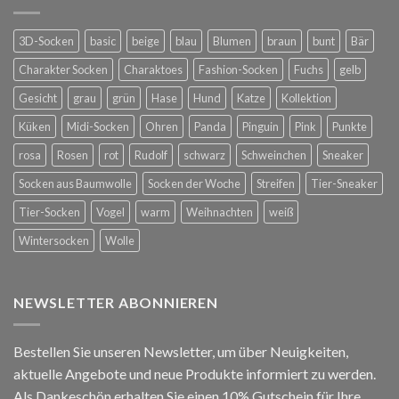
3D-Socken
basic
beige
blau
Blumen
braun
bunt
Bär
Charakter Socken
Charaktoes
Fashion-Socken
Fuchs
gelb
Gesicht
grau
grün
Hase
Hund
Katze
Kollektion
Küken
Midi-Socken
Ohren
Panda
Pinguin
Pink
Punkte
rosa
Rosen
rot
Rudolf
schwarz
Schweinchen
Sneaker
Socken aus Baumwolle
Socken der Woche
Streifen
Tier-Sneaker
Tier-Socken
Vogel
warm
Weihnachten
weiß
Wintersocken
Wolle
NEWSLETTER ABONNIEREN
Bestellen Sie unseren Newsletter, um über Neuigkeiten,
aktuelle Angebote und neue Produkte informiert zu werden.
Als Dankeschön erhalten Sie einen 10% Gutschein für Ihre