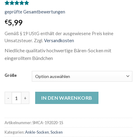
Bewertet
1
geprüfte Gesamtbewertungen
mit
5.00
von 5,
5,99
€
basierend
auf
Gemäß § 19 UStG enthält der ausgewiesene Preis keine
Kundenbewertung
Umsatzsteuer.
Zzgl.
Versandkosten
Niedliche qualitativ hochwertige Bären-Socken mit
eingerolltem Bündchen
Größe
Motivsocken - ringeliger Bär Menge
IN DEN WARENKORB
Artikelnummer:
SMCA-192020-1S
Kategorien:
Ankle-Socken
,
Socken