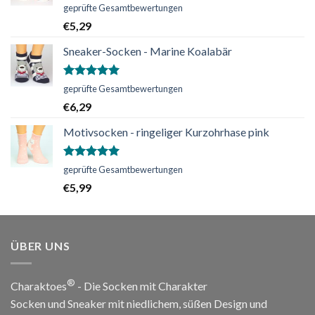
Bewertet
geprüfte Gesamtbewertungen
mit
5.00
€
5,29
von 5
Sneaker-Socken - Marine Koalabär
Bewertet
geprüfte Gesamtbewertungen
mit
5.00
€
6,29
von 5
Motivsocken - ringeliger Kurzohrhase pink
Bewertet
geprüfte Gesamtbewertungen
mit
5.00
€
5,99
von 5
ÜBER UNS
®
Charaktoes
- Die Socken mit Charakter
Socken und Sneaker mit niedlichem, süßen Design und