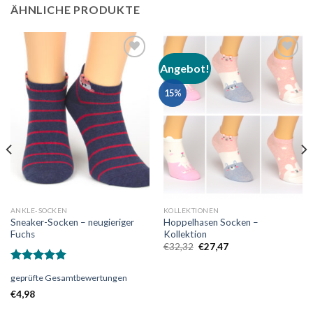
ÄHNLICHE PRODUKTE
Angebot!
Auf
Auf
die
die
15%
Wunschliste
Wunschliste
ANKLE-SOCKEN
KOLLEKTIONEN
Sneaker-Socken – neugieriger
Hoppelhasen Socken –
Fuchs
Kollektion
Ursprünglicher
Aktueller
€
32,32
€
27,47
Preis
Preis
war:
ist:
Bewertet
€32,32
€27,47.
geprüfte Gesamtbewertungen
mit
5.00
von 5
€
4,98