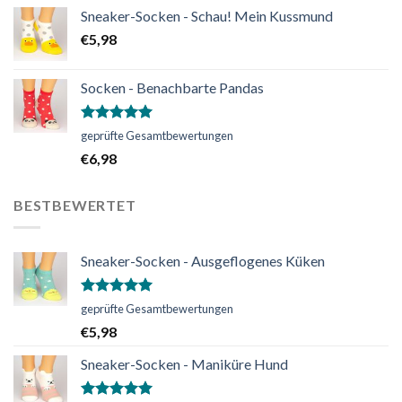
Sneaker-Socken - Schau! Mein Kussmund
€
5,98
Socken - Benachbarte Pandas
Bewertet
geprüfte Gesamtbewertungen
mit
5.00
€
6,98
von 5
BESTBEWERTET
Sneaker-Socken - Ausgeflogenes Küken
Bewertet
geprüfte Gesamtbewertungen
mit
5.00
€
5,98
von 5
Sneaker-Socken - Maniküre Hund