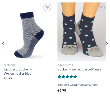
Auf
Auf
die
die
Wunschliste
Wunschliste
FASHION
CHARAKTER
Jacquard-Socken –
Socken – Benachbarte Mäuse
Wellenmuster blau
€
5,99
Bewertet
geprüfte Gesamtbewertungen
mit
5.00
von 5
€
6,98