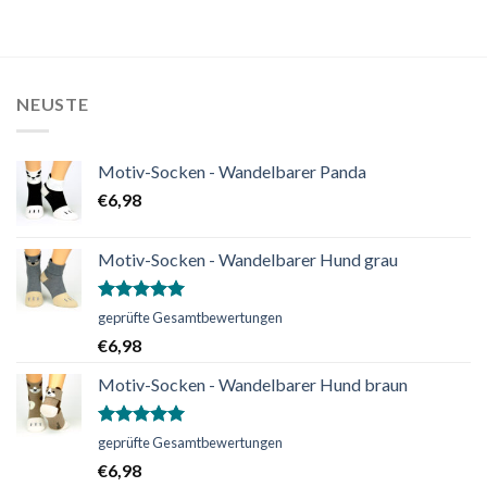
NEUSTE
Motiv-Socken - Wandelbarer Panda
€
6,98
Motiv-Socken - Wandelbarer Hund grau
Bewertet
geprüfte Gesamtbewertungen
mit
5.00
€
6,98
von 5
Motiv-Socken - Wandelbarer Hund braun
Bewertet
geprüfte Gesamtbewertungen
mit
5.00
€
6,98
von 5