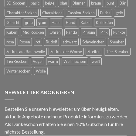
3D-Socken
basic
beige
blau
Blumen
braun
bunt
Bär
Charakter Socken
Charaktoes
Fashion-Socken
Fuchs
gelb
Gesicht
grau
grün
Hase
Hund
Katze
Kollektion
Küken
Midi-Socken
Ohren
Panda
Pinguin
Pink
Punkte
rosa
Rosen
rot
Rudolf
schwarz
Schweinchen
Sneaker
Socken aus Baumwolle
Socken der Woche
Streifen
Tier-Sneaker
Tier-Socken
Vogel
warm
Weihnachten
weiß
Wintersocken
Wolle
NEWSLETTER ABONNIEREN
Bestellen Sie unseren Newsletter, um über Neuigkeiten,
aktuelle Angebote und neue Produkte informiert zu werden.
Als Dankeschön erhalten Sie einen 10% Gutschein für Ihre
nächste Bestellung.