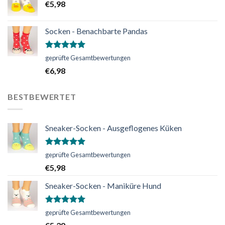
€
5,98
Socken - Benachbarte Pandas
Bewertet
geprüfte Gesamtbewertungen
mit
5.00
€
6,98
von 5
BESTBEWERTET
Sneaker-Socken - Ausgeflogenes Küken
Bewertet
geprüfte Gesamtbewertungen
mit
5.00
€
5,98
von 5
Sneaker-Socken - Maniküre Hund
Bewertet
geprüfte Gesamtbewertungen
mit
5.00