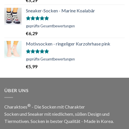
€
5,29
von 5
Sneaker-Socken - Marine Koalabär
Bewertet
geprüfte Gesamtbewertungen
mit
5.00
€
6,29
von 5
Motivsocken - ringeliger Kurzohrhase pink
Bewertet
geprüfte Gesamtbewertungen
mit
5.00
€
5,99
von 5
ÜBER UNS
®
Charaktoes
- Die Socken mit Charakter
Socken und Sneaker mit niedlichem, süßen Design und
Tiermotiven. Socken in bester Qualität - Made in Korea.