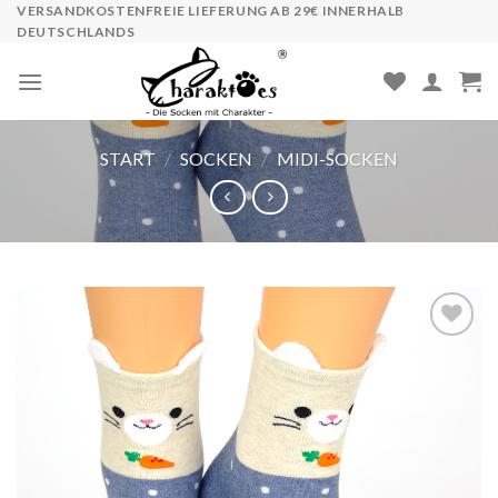
Skip
VERSANDKOSTENFREIE LIEFERUNG AB 29€ INNERHALB
DEUTSCHLANDS
to
content
START
/
SOCKEN
/
MIDI-SOCKEN
Auf die
Wunschliste