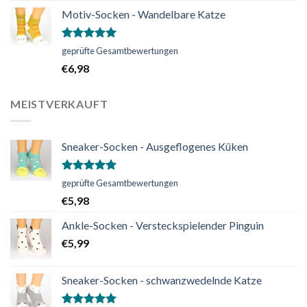
Motiv-Socken - Wandelbare Katze
Bewertet
geprüfte Gesamtbewertungen
mit
5.00
€
6,98
von 5
MEISTVERKAUFT
Sneaker-Socken - Ausgeflogenes Küken
Bewertet
geprüfte Gesamtbewertungen
mit
5.00
€
5,98
von 5
Ankle-Socken - Versteckspielender Pinguin
€
5,99
Sneaker-Socken - schwanzwedelnde Katze