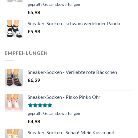
Bewertet
geprüfte Gesamtbewertungen
mit
5.00
€
5,98
von 5
Sneaker-Socken - schwanzwedelnder Panda
€
5,98
EMPFEHLUNGEN
Sneaker-Socken - Verliebte rote Bäckchen
€
6,29
Sneaker-Socken - Pinko Pinko Ohr
Bewertet
geprüfte Gesamtbewertungen
mit
5.00
€
4,98
von 5
Sneaker-Socken - Schau! Mein Kussmund