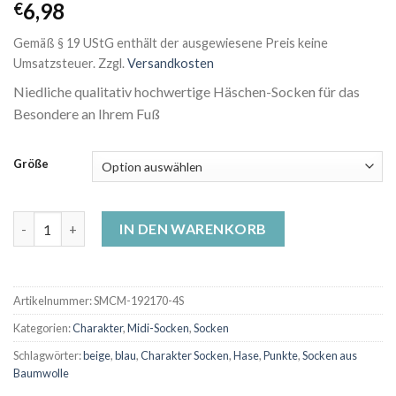
6,98
€
Gemäß § 19 UStG enthält der ausgewiesene Preis keine
Umsatzsteuer.
Zzgl.
Versandkosten
Niedliche qualitativ hochwertige Häschen-Socken für das
Besondere an Ihrem Fuß
Größe
Motivsocken - Häschen auf Diät Menge
IN DEN WARENKORB
Artikelnummer:
SMCM-192170-4S
Kategorien:
Charakter
,
Midi-Socken
,
Socken
Schlagwörter:
beige
,
blau
,
Charakter Socken
,
Hase
,
Punkte
,
Socken aus
Baumwolle