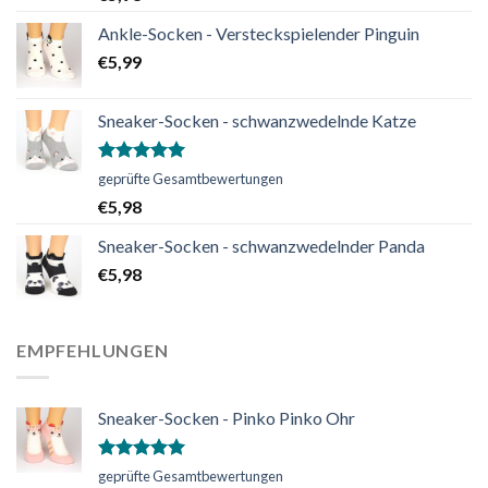
Ankle-Socken - Versteckspielender Pinguin
€
5,99
Sneaker-Socken - schwanzwedelnde Katze
Bewertet
geprüfte Gesamtbewertungen
mit
5.00
€
5,98
von 5
Sneaker-Socken - schwanzwedelnder Panda
€
5,98
EMPFEHLUNGEN
Sneaker-Socken - Pinko Pinko Ohr
Bewertet
geprüfte Gesamtbewertungen