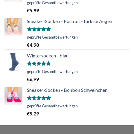
Bewertet
geprüfte Gesamtbewertungen
mit
5.00
€
5,99
von 5
Sneaker-Socken - Portrait - türkise Augen
Bewertet
geprüfte Gesamtbewertungen
mit
5.00
€
4,98
von 5
Wintersocken - blau
Bewertet
geprüfte Gesamtbewertungen
mit
5.00
€
6,99
von 5
Sneaker-Socken - Bonbon Schweinchen
Bewertet
geprüfte Gesamtbewertungen
mit
5.00
€
5,29
von 5