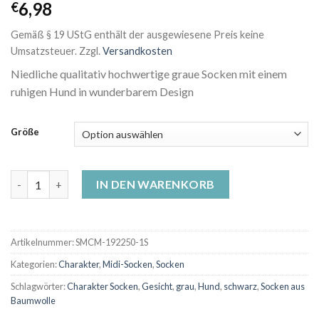
6,98
€
Gemäß § 19 UStG enthält der ausgewiesene Preis keine
Umsatzsteuer.
Zzgl.
Versandkosten
Niedliche qualitativ hochwertige graue Socken mit einem
ruhigen Hund in wunderbarem Design
Größe
Motiv-Socken - Ruhiger Hund Menge
IN DEN WARENKORB
Artikelnummer:
SMCM-192250-1S
Kategorien:
Charakter
,
Midi-Socken
,
Socken
Schlagwörter:
Charakter Socken
,
Gesicht
,
grau
,
Hund
,
schwarz
,
Socken aus
Baumwolle