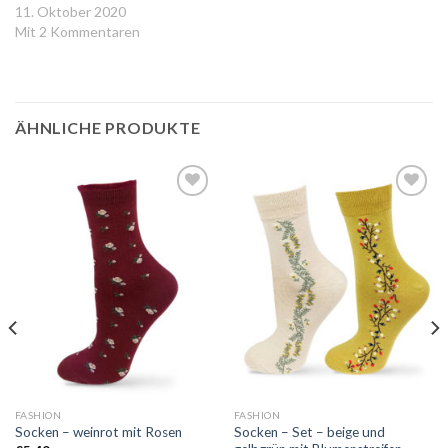
11. Oktober 2020
Mit 2 Kommentaren
ÄHNLICHE PRODUKTE
Auf
Auf
die
die
Wunschliste
Wunschliste
FASHION
FASHION
Socken – Set – beige und
Socken – weinrot mit Rosen