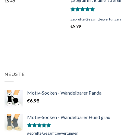
gelbgrün mit Blumenstreifen
€
5,49
Bewertet
geprüfte Gesamtbewertungen
mit
5.00
von 5
€
9,99
NEUSTE
Motiv-Socken - Wandelbarer Panda
€
6,98
Motiv-Socken - Wandelbarer Hund grau
Bewertet
geprüfte Gesamtbewertungen