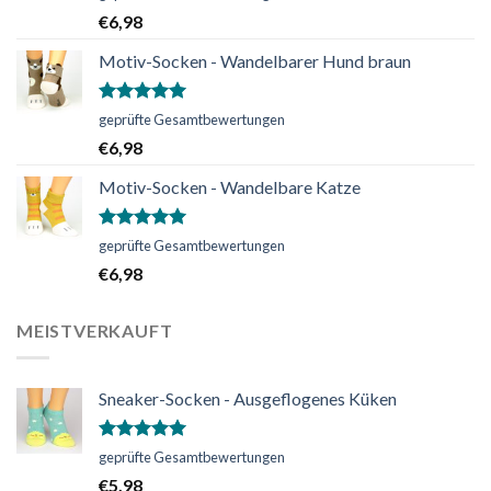
mit
5.00
€
6,98
von 5
Motiv-Socken - Wandelbarer Hund braun
Bewertet
geprüfte Gesamtbewertungen
mit
5.00
€
6,98
von 5
Motiv-Socken - Wandelbare Katze
Bewertet
geprüfte Gesamtbewertungen
mit
5.00
€
6,98
von 5
MEISTVERKAUFT
Sneaker-Socken - Ausgeflogenes Küken
Bewertet
geprüfte Gesamtbewertungen
mit
5.00
€
5,98
von 5