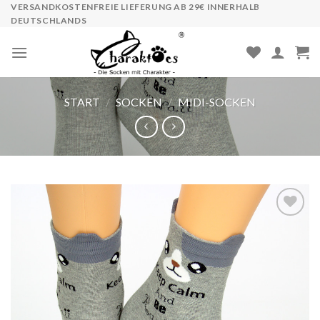
Skip
VERSANDKOSTENFREIE LIEFERUNG AB 29€ INNERHALB
DEUTSCHLANDS
to
content
START
/
SOCKEN
/
MIDI-SOCKEN
Auf die
Wunschliste