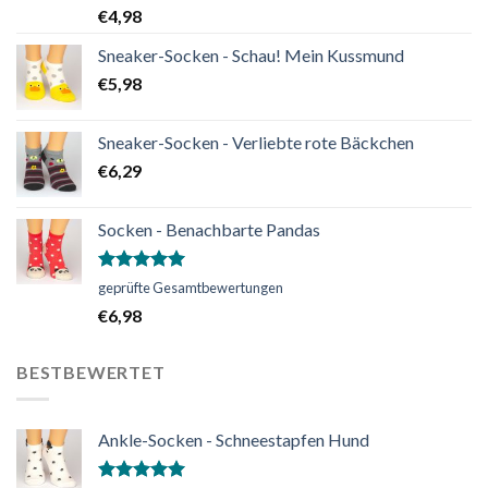
mit
5.00
€
4,98
von 5
Sneaker-Socken - Schau! Mein Kussmund
€
5,98
Sneaker-Socken - Verliebte rote Bäckchen
€
6,29
Socken - Benachbarte Pandas
Bewertet
geprüfte Gesamtbewertungen
mit
5.00
€
6,98
von 5
BESTBEWERTET
Ankle-Socken - Schneestapfen Hund