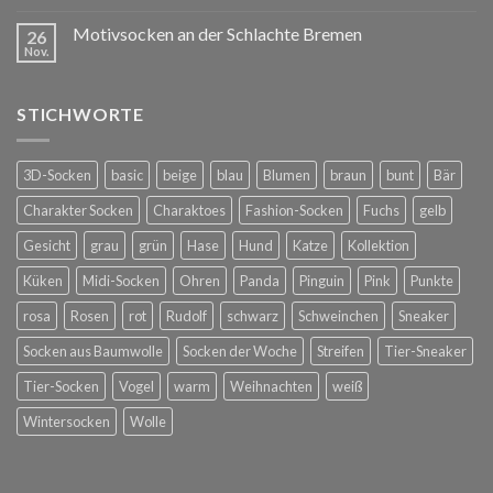
Motivsocken an der Schlachte Bremen
26
Nov.
STICHWORTE
3D-Socken
basic
beige
blau
Blumen
braun
bunt
Bär
Charakter Socken
Charaktoes
Fashion-Socken
Fuchs
gelb
Gesicht
grau
grün
Hase
Hund
Katze
Kollektion
Küken
Midi-Socken
Ohren
Panda
Pinguin
Pink
Punkte
rosa
Rosen
rot
Rudolf
schwarz
Schweinchen
Sneaker
Socken aus Baumwolle
Socken der Woche
Streifen
Tier-Sneaker
Tier-Socken
Vogel
warm
Weihnachten
weiß
Wintersocken
Wolle