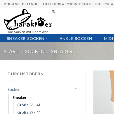
Skip
VERSANDKOSTENFREIE LIEFERUNG AB 29€ INNERHALB DEUTSCHL
to
content
SNEAKER-SOCKEN
ANKLE-SOCKEN
MID
START
/
SOCKEN
/
SNEAKER
DURCHSTÖBERN
Socken
Sneaker
Größe 36 - 41
Größe 39 - 44