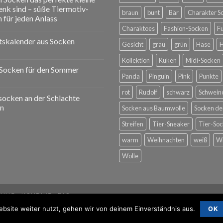
nk sind – süße Tiermotiv-
braun
bunt
Bär
Charakter S
 für jeden Anlass
Charaktoes
Fashion-Socken
F
skalender aus Socken
Gesicht
grau
grün
Hase
Kollektion
Küken
Midi-Socken
Socken für den Sommer
Panda
Pinguin
Pink
Punkte
rot
Rudolf
schwarz
Schwein
ocken an der Schlachte
n
Socken aus Baumwolle
Socken d
Streifen
Tier-Sneaker
Tier-So
warm
Weihnachten
weiß
Wi
Wolle
RUNG
KONTAKT
FAQ
bsite weiter nutzt, gehen wir von deinem Einverständnis aus.
OK