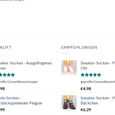
KAUFT
EMPFEHLUNGEN
eaker-Socken - Ausgeflogenes
Sneaker-Socken - P
ken
Ohr
ertet
Bewertet
rüfte Gesamtbewertungen
geprüfte Gesamtbewer
t
5.00
mit
5.00
,98
€
4,98
n 5
von 5
kle-Socken -
Sneaker-Socken - V
steckspielender Pinguin
Bäckchen
,99
€
6,29