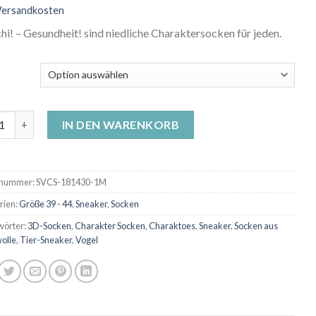
Versandkosten
hi! – Gesundheit! sind niedliche Charaktersocken für jeden.
er-Socken - Hatschi! - Gesundheit! Menge
IN DEN WARENKORB
lnummer:
SVCS-181430-1M
rien:
Größe 39 - 44
,
Sneaker
,
Socken
wörter:
3D-Socken
,
Charakter Socken
,
Charaktoes
,
Sneaker
,
Socken aus
olle
,
Tier-Sneaker
,
Vogel