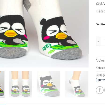
Zzgl.
Hatsc
Größe
Sneak
Artike
Katego
Schlag
Baumw