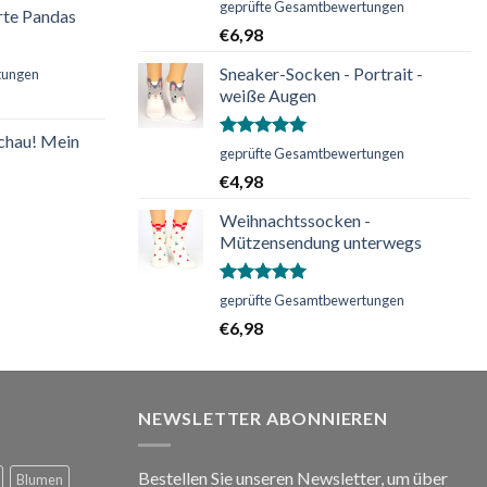
Bewertet
geprüfte Gesamtbewertungen
rte Pandas
mit
5.00
€
6,98
von 5
Sneaker-Socken - Portrait -
tungen
weiße Augen
chau! Mein
Bewertet
geprüfte Gesamtbewertungen
mit
5.00
€
4,98
von 5
Weihnachtssocken -
Mützensendung unterwegs
Bewertet
geprüfte Gesamtbewertungen
mit
5.00
€
6,98
von 5
NEWSLETTER ABONNIEREN
Bestellen Sie unseren Newsletter, um über
Blumen