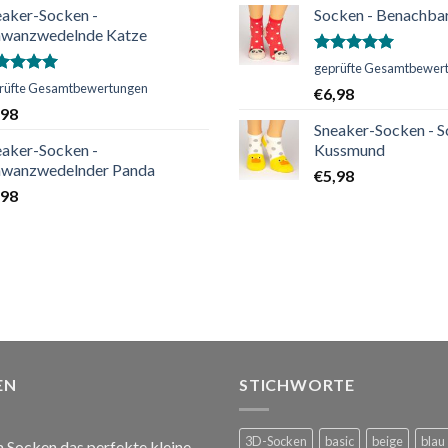
eaker-Socken -
Socken - Benachba
hwanzwedelnde Katze
Bewertet
geprüfte Gesamtbewer
mit
5.00
ertet
rüfte Gesamtbewertungen
€
6,98
von 5
t
5.00
,98
n 5
Sneaker-Socken - S
eaker-Socken -
Kussmund
hwanzwedelnder Panda
€
5,98
,98
EN
STICHWORTE
3D-Socken
basic
beige
blau
Socken das perfekte kleine