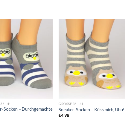
Auf
Auf
die
die
Wunschliste
Wunschliste
36 - 41
GRÖSSE 36 - 41
r-Socken – Durchgemachte
Sneaker-Socken – Küss mich, Uhu!
€
4,98