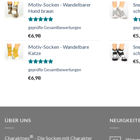
Motiv-Socken - Wandelbarer
Sn
Hund braun
sc
Bewertet
Bew
geprüfte Gesamtbewertungen
gep
mit
5.00
mi
€
6,98
€
5
von 5
vo
Motiv-Socken - Wandelbare
Sn
Katze
sc
€
5
Bewertet
geprüfte Gesamtbewertungen
mit
5.00
€
6,98
von 5
ÜBER UNS
NEUIGKEIT
®
Charaktoes
- Die Socken mit Charakter
Warum 