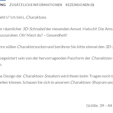
UNG
ZUSÄTZLICHE INFORMATIONEN
REZENSIONEN (0)
eht’s? Ich bin‘s,
Charaktoes
.
her räumlicher
3D-Schnabel
der niesenden Amsel. Hatschi! Die Amsel
auszuruhen. Oh! Niest du? – Gesundheit!
ihre süßen
Charaktersocken
und berühren Sie bitte einmal den
3D-
begeistert sein von der hervorragenden Passform der
Charaktoes-
n.
he Design der
Charaktoes-Sneakers
wird Ihnen beim Tragen noch bes
ellen können. Schauen Sie sich in unserem
Charaktoes-Shop
um und 
Größe: 39 – 44