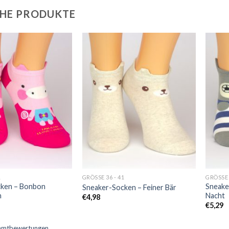
HE PRODUKTE
Auf
Auf
die
die
Wunschliste
Wunschliste
1
GRÖSSE 36 - 41
GRÖSSE 
cken – Bonbon
Sneake
Sneaker-Socken – Feiner Bär
n
Nacht
€
4,98
€
5,29
samtbewertungen