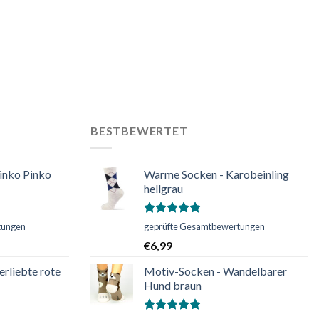
BESTBEWERTET
inko Pinko
Warme Socken - Karobeinling
hellgrau
Bewertet
tungen
geprüfte Gesamtbewertungen
mit
5.00
€
6,99
von 5
erliebte rote
Motiv-Socken - Wandelbarer
Hund braun