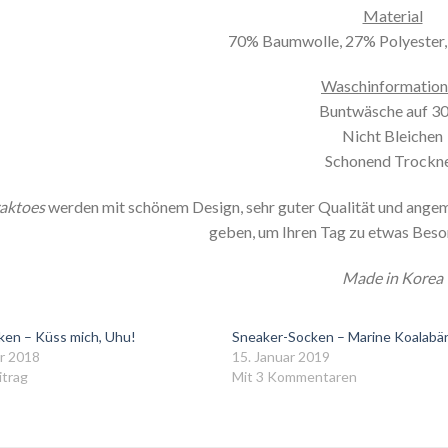
Material
70% Baumwolle, 27% Polyester,
Waschinformatio
Buntwäsche auf 3
Nicht Bleichen
Schonend Trockn
aktoes
werden mit schönem Design, sehr guter Qualität und ange
geben, um Ihren Tag zu etwas Bes
Made in Korea
ken – Küss mich, Uhu!
Sneaker-Socken – Marine Koalabä
r 2018
15. Januar 2019
itrag
Mit 3 Kommentaren