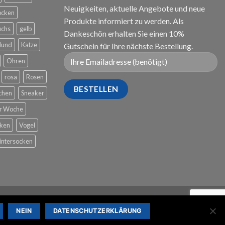
Neuigkeiten, aktuelle Angebote und neue
ocken
Produkte informiert zu werden. Als
uchs
gelb
Dankeschön erhalten Sie einen 10%
Hund
Katze
Gutschein für Ihre nächste Bestellung.
Ohren
rosa
Rosen
chen
Sneaker
er Woche
cken
Vogel
ntersocken
NEIN
DATENSCHUTZERKLÄRUNG