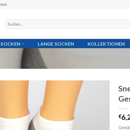
ANDS
Suchen
nach:
I-SOCKEN
LANGE SOCKEN
KOLLEKTIONEN
Sne
Ge
Auf die
Wunschliste
6,
€
Gemäß