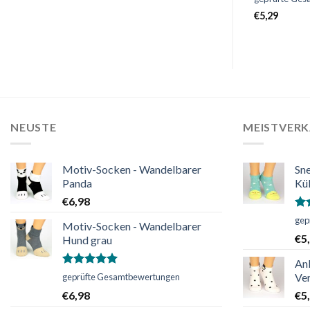
mit
5.00
mit
5.00
von 5
von 5
€
5,98
€
5,29
NEUSTE
MEISTVER
Motiv-Socken - Wandelbarer
Sn
Panda
Kü
€
6,98
Bew
gep
Motiv-Socken - Wandelbarer
mi
€
5
Hund grau
vo
An
Bewertet
Ver
geprüfte Gesamtbewertungen
mit
5.00
€
6,98
€
5
von 5