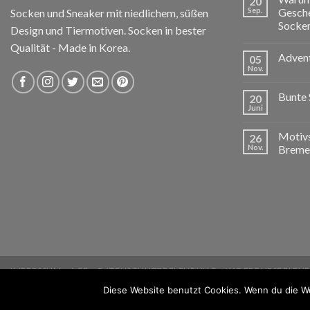
20
Sep.
Gesche
Socken und Sneaker mit niedlichem, süßen
Socken
Design und Tiermotiven. Socken in bester
Qualität - Made in Korea.
Advent
05
Nov.
Bunte 
20
Juni
Motivs
26
Nov.
Breme
IMPRESSUM
AGB
DATENSCHUTZBELEHRUNG
WIDERRUFSBELEH
Diese Website benutzt Cookies. Wenn du die We
®
Charaktoes
- Die Socken mit Charakter