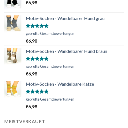
€
6,98
Motiv-Socken - Wandelbarer Hund grau
Bewertet
geprüfte Gesamtbewertungen
mit
5.00
€
6,98
von 5
Motiv-Socken - Wandelbarer Hund braun
Bewertet
geprüfte Gesamtbewertungen
mit
5.00
€
6,98
von 5
Motiv-Socken - Wandelbare Katze
Bewertet
geprüfte Gesamtbewertungen
mit
5.00
€
6,98
von 5
MEISTVERKAUFT