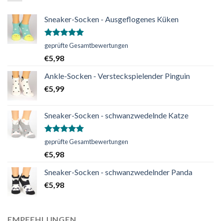
Sneaker-Socken - Ausgeflogenes Küken
Bewertet
geprüfte Gesamtbewertungen
mit
5.00
€
5,98
von 5
Ankle-Socken - Versteckspielender Pinguin
€
5,99
Sneaker-Socken - schwanzwedelnde Katze
Bewertet
geprüfte Gesamtbewertungen
mit
5.00
€
5,98
von 5
Sneaker-Socken - schwanzwedelnder Panda
€
5,98
EMPFEHLUNGEN