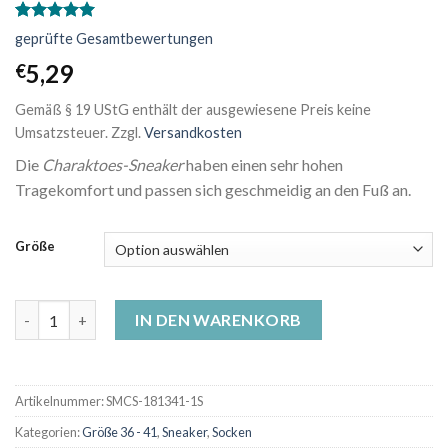
Bewertet
1
geprüfte Gesamtbewertungen
mit
5.00
von 5,
5,29
€
basierend
auf
Gemäß § 19 UStG enthält der ausgewiesene Preis keine
Kundenbewertung
Umsatzsteuer.
Zzgl.
Versandkosten
Die
Charaktoes-Sneaker
haben einen sehr hohen
Tragekomfort und passen sich geschmeidig an den Fuß an.
Größe
Sneaker-Socken - Bonbon Schweinchen Menge
IN DEN WARENKORB
Artikelnummer:
SMCS-181341-1S
Kategorien:
Größe 36 - 41
,
Sneaker
,
Socken