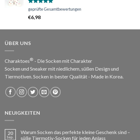
Bewertet
geprüfte Gesamtbewertungen
mit
5.00
€
6,98
von 5
ÜBER UNS
®
Charaktoes
- Die Socken mit Charakter
Socken und Sneaker mit niedlichem, süßen Design und
Tiermotiven. Socken in bester Qualität - Made in Korea.
NEUIGKEITEN
Warum Socken das perfekte kleine Geschenk sind –
20
Sep.
süße Tiermotiv-Socken für jeden Anlass