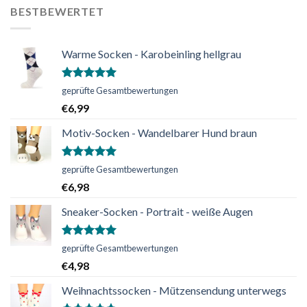
BESTBEWERTET
Warme Socken - Karobeinling hellgrau
Bewertet
geprüfte Gesamtbewertungen
mit
5.00
€
6,99
von 5
Motiv-Socken - Wandelbarer Hund braun
Bewertet
geprüfte Gesamtbewertungen
mit
5.00
€
6,98
von 5
Sneaker-Socken - Portrait - weiße Augen
Bewertet
geprüfte Gesamtbewertungen
mit
5.00
€
4,98
von 5
Weihnachtssocken - Mützensendung unterwegs