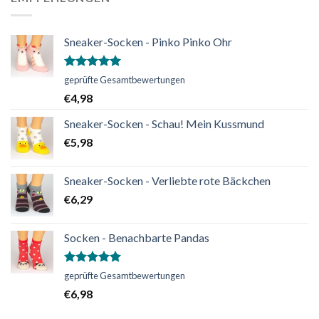
Sneaker-Socken - Pinko Pinko Ohr
Bewertet
geprüfte Gesamtbewertungen
mit
5.00
€
4,98
von 5
Sneaker-Socken - Schau! Mein Kussmund
€
5,98
Sneaker-Socken - Verliebte rote Bäckchen
€
6,29
Socken - Benachbarte Pandas
Bewertet
geprüfte Gesamtbewertungen
mit
5.00
€
6,98
von 5