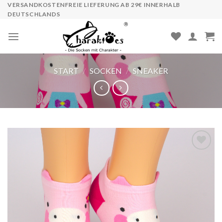
Skip
VERSANDKOSTENFREIE LIEFERUNG AB 29€ INNERHALB
DEUTSCHLANDS
to
content
START
/
SOCKEN
/
SNEAKER
Auf die
Wunschliste