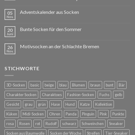
Adventskalender aus Socken
05
Nov.
Bunte Socken für den Sommer
20
Juni
Motivsocken an der Schlachte Bremen
26
Nov.
STICHWORTE
3D-Socken
basic
beige
blau
Blumen
braun
bunt
Bär
Charakter Socken
Charaktoes
Fashion-Socken
Fuchs
gelb
Gesicht
grau
grün
Hase
Hund
Katze
Kollektion
Küken
Midi-Socken
Ohren
Panda
Pinguin
Pink
Punkte
rosa
Rosen
rot
Rudolf
schwarz
Schweinchen
Sneaker
Socken aus Baumwolle
Socken der Woche
Streifen
Tier-Sneaker