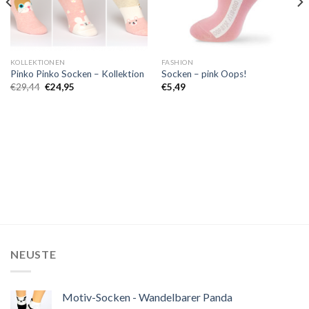
KOLLEKTIONEN
FASHION
Pinko Pinko Socken – Kollektion
Socken – pink Oops!
Ursprünglicher
Aktueller
€
29,44
€
24,95
€
5,49
Preis
Preis
war:
ist:
€29,44
€24,95.
NEUSTE
Motiv-Socken - Wandelbarer Panda