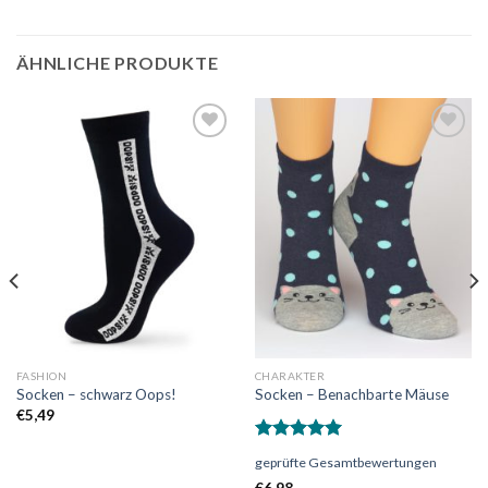
ÄHNLICHE PRODUKTE
Auf
Auf
die
die
Wunschliste
Wunschliste
FASHION
CHARAKTER
Socken – schwarz Oops!
Socken – Benachbarte Mäuse
€
5,49
Bewertet
geprüfte Gesamtbewertungen
mit
5.00