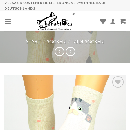
Skip
VERSANDKOSTENFREIE LIEFERUNG AB 29€ INNERHALB
DEUTSCHLANDS
to
content
START
/
SOCKEN
/
MIDI-SOCKEN
Auf die
Wunschliste