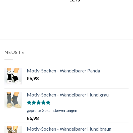
von 5
€
6,98
NEUSTE
Motiv-Socken - Wandelbarer Panda
€
6,98
Motiv-Socken - Wandelbarer Hund grau
Bewertet
geprüfte Gesamtbewertungen
mit
5.00
€
6,98
von 5
Motiv-Socken - Wandelbarer Hund braun