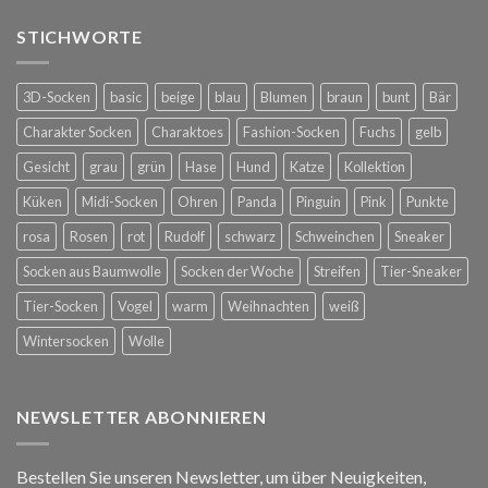
STICHWORTE
3D-Socken
basic
beige
blau
Blumen
braun
bunt
Bär
Charakter Socken
Charaktoes
Fashion-Socken
Fuchs
gelb
Gesicht
grau
grün
Hase
Hund
Katze
Kollektion
Küken
Midi-Socken
Ohren
Panda
Pinguin
Pink
Punkte
rosa
Rosen
rot
Rudolf
schwarz
Schweinchen
Sneaker
Socken aus Baumwolle
Socken der Woche
Streifen
Tier-Sneaker
Tier-Socken
Vogel
warm
Weihnachten
weiß
Wintersocken
Wolle
NEWSLETTER ABONNIEREN
Bestellen Sie unseren Newsletter, um über Neuigkeiten,