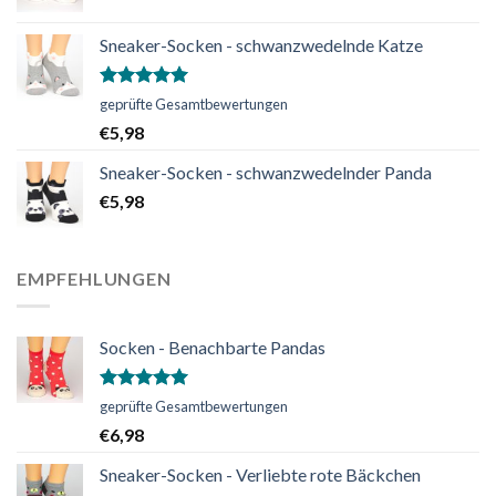
Sneaker-Socken - schwanzwedelnde Katze
Bewertet
geprüfte Gesamtbewertungen
mit
5.00
€
5,98
von 5
Sneaker-Socken - schwanzwedelnder Panda
€
5,98
EMPFEHLUNGEN
Socken - Benachbarte Pandas
Bewertet
geprüfte Gesamtbewertungen
mit
5.00
€
6,98
von 5
Sneaker-Socken - Verliebte rote Bäckchen