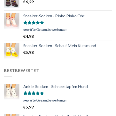
€
6,29
Sneaker-Socken - Pinko Pinko Ohr
Bewertet
geprüfte Gesamtbewertungen
mit
5.00
€
4,98
von 5
Sneaker-Socken - Schau! Mein Kussmund
€
5,98
BESTBEWERTET
Ankle-Socken - Schneestapfen Hund
Bewertet
geprüfte Gesamtbewertungen
mit
5.00
€
5,99
von 5