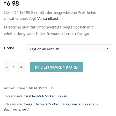
6,98
€
Gemäß § 19 UStG enthält der ausgewiesene Preis keine
Umsatzsteuer.
Zzgl.
Versandkosten
Niedliche qualitativ hochwertige beige Socken mit
winkender grauer Katze in wunderbarem Design
Größe
Motiv-Socken - Winkende graue Katze Menge
IN DEN WARENKORB
Artikelnummer:
SMCM-192210-1S
Kategorien:
Charakter
,
Midi-Socken
,
Socken
Schlagwörter:
beige
,
Charakter Socken
,
Katze
,
Punkte
,
Socken aus
Baumwolle
,
weiß