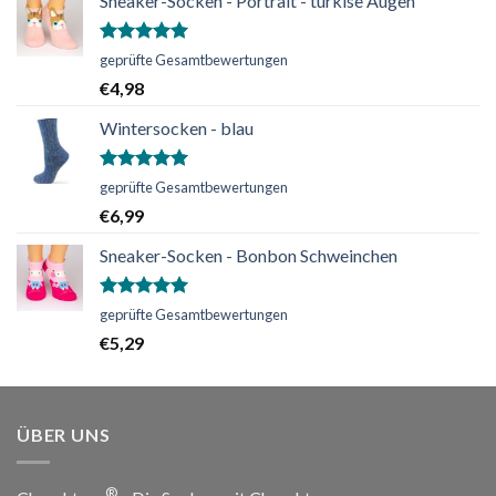
Sneaker-Socken - Portrait - türkise Augen
Bewertet
geprüfte Gesamtbewertungen
mit
5.00
€
4,98
von 5
Wintersocken - blau
Bewertet
geprüfte Gesamtbewertungen
mit
5.00
€
6,99
von 5
Sneaker-Socken - Bonbon Schweinchen
Bewertet
geprüfte Gesamtbewertungen
mit
5.00
€
5,29
von 5
ÜBER UNS
®