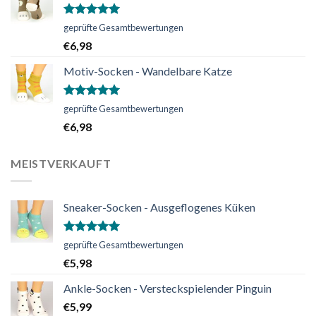
Bewertet
geprüfte Gesamtbewertungen
mit
5.00
€
6,98
von 5
Motiv-Socken - Wandelbare Katze
Bewertet
geprüfte Gesamtbewertungen
mit
5.00
€
6,98
von 5
MEISTVERKAUFT
Sneaker-Socken - Ausgeflogenes Küken
Bewertet
geprüfte Gesamtbewertungen
mit
5.00
€
5,98
von 5
Ankle-Socken - Versteckspielender Pinguin
€
5,99