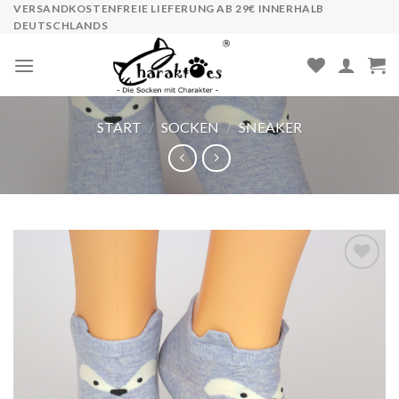
Skip
VERSANDKOSTENFREIE LIEFERUNG AB 29€ INNERHALB
DEUTSCHLANDS
to
content
START
/
SOCKEN
/
SNEAKER
Auf die
Wunschliste