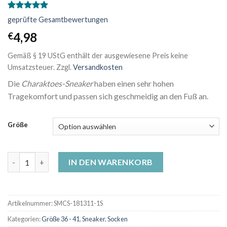
Bewertet
1
geprüfte Gesamtbewertungen
mit
5.00
von 5,
4,98
€
basierend
auf
Gemäß § 19 UStG enthält der ausgewiesene Preis keine
Kundenbewertung
Umsatzsteuer.
Zzgl.
Versandkosten
Die
Charaktoes-Sneaker
haben einen sehr hohen
Tragekomfort und passen sich geschmeidig an den Fuß an.
Größe
Sneaker-Socken - Aufwachender Fuchs Menge
IN DEN WARENKORB
Artikelnummer:
SMCS-181311-1S
Kategorien:
Größe 36 - 41
,
Sneaker
,
Socken