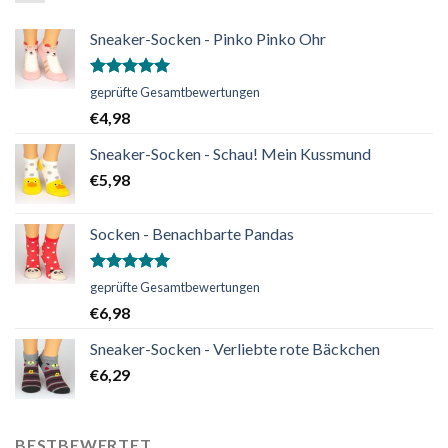
Sneaker-Socken - Pinko Pinko Ohr
Bewertet
geprüfte Gesamtbewertungen
mit
5.00
€
4,98
von 5
Sneaker-Socken - Schau! Mein Kussmund
€
5,98
Socken - Benachbarte Pandas
Bewertet
geprüfte Gesamtbewertungen
mit
5.00
€
6,98
von 5
Sneaker-Socken - Verliebte rote Bäckchen
€
6,29
BESTBEWERTET