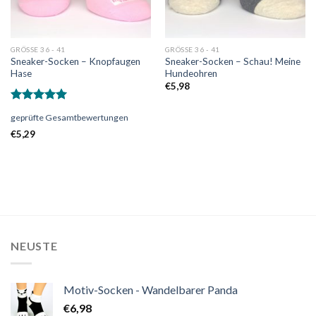
GRÖSSE 36 - 41
GRÖSSE 36 - 41
Sneaker-Socken – Knopfaugen
Sneaker-Socken – Schau! Meine
Hase
Hundeohren
€
5,98
Bewertet
geprüfte Gesamtbewertungen
mit
5.00
von 5
€
5,29
NEUSTE
Motiv-Socken - Wandelbarer Panda
€
6,98