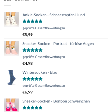
Ankle-Socken - Schneestapfen Hund
Bewertet
geprüfte Gesamtbewertungen
mit
5.00
€
5,99
von 5
Sneaker-Socken - Portrait - türkise Augen
Bewertet
geprüfte Gesamtbewertungen
mit
5.00
€
4,98
von 5
Wintersocken - blau
Bewertet
geprüfte Gesamtbewertungen
mit
5.00
€
6,99
von 5
Sneaker-Socken - Bonbon Schweinchen