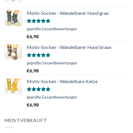
Motiv-Socken - Wandelbarer Hund grau
Bewertet
geprüfte Gesamtbewertungen
mit
5.00
€
6,98
von 5
Motiv-Socken - Wandelbarer Hund braun
Bewertet
geprüfte Gesamtbewertungen
mit
5.00
€
6,98
von 5
Motiv-Socken - Wandelbare Katze
Bewertet
geprüfte Gesamtbewertungen
mit
5.00
€
6,98
von 5
MEISTVERKAUFT