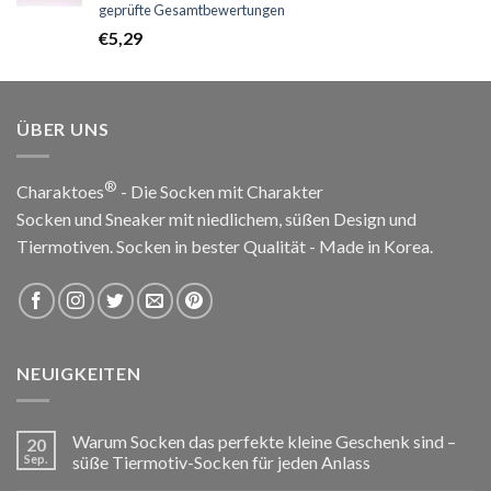
Bewertet
geprüfte Gesamtbewertungen
mit
5.00
€
5,29
von 5
ÜBER UNS
®
Charaktoes
- Die Socken mit Charakter
Socken und Sneaker mit niedlichem, süßen Design und
Tiermotiven. Socken in bester Qualität - Made in Korea.
NEUIGKEITEN
Warum Socken das perfekte kleine Geschenk sind –
20
Sep.
süße Tiermotiv-Socken für jeden Anlass