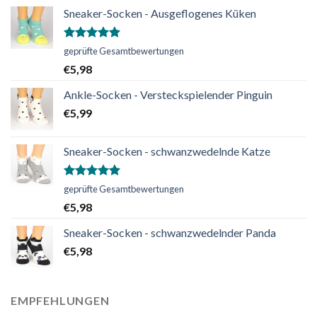
Sneaker-Socken - Ausgeflogenes Küken
Bewertet
geprüfte Gesamtbewertungen
mit
5.00
€
5,98
von 5
Ankle-Socken - Versteckspielender Pinguin
€
5,99
Sneaker-Socken - schwanzwedelnde Katze
Bewertet
geprüfte Gesamtbewertungen
mit
5.00
€
5,98
von 5
Sneaker-Socken - schwanzwedelnder Panda
€
5,98
EMPFEHLUNGEN