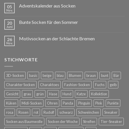
Adventskalender aus Socken
05
Nov.
Bunte Socken für den Sommer
20
Juni
Motivsocken an der Schlachte Bremen
26
Nov.
STICHWORTE
3D-Socken
basic
beige
blau
Blumen
braun
bunt
Bär
Charakter Socken
Charaktoes
Fashion-Socken
Fuchs
gelb
Gesicht
grau
grün
Hase
Hund
Katze
Kollektion
Küken
Midi-Socken
Ohren
Panda
Pinguin
Pink
Punkte
rosa
Rosen
rot
Rudolf
schwarz
Schweinchen
Sneaker
Socken aus Baumwolle
Socken der Woche
Streifen
Tier-Sneaker