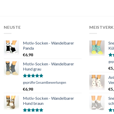
NEUSTE
MEISTVER
Motiv-Socken - Wandelbarer
Sn
Panda
Kü
€
6,98
Bew
gep
Motiv-Socken - Wandelbarer
mi
€
5
Hund grau
vo
An
Bewertet
Ver
geprüfte Gesamtbewertungen
mit
5.00
€
6,98
€
5
von 5
Motiv-Socken - Wandelbarer
Sn
Hund braun
sc