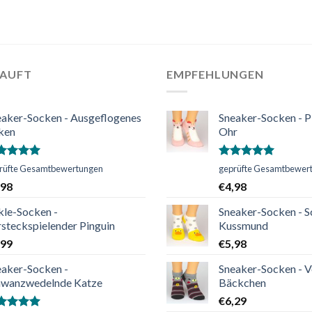
KAUFT
EMPFEHLUNGEN
eaker-Socken - Ausgeflogenes
Sneaker-Socken - P
ken
Ohr
ertet
Bewertet
rüfte Gesamtbewertungen
geprüfte Gesamtbewer
t
5.00
mit
5.00
,98
€
4,98
n 5
von 5
kle-Socken -
Sneaker-Socken - S
steckspielender Pinguin
Kussmund
,99
€
5,98
eaker-Socken -
Sneaker-Socken - V
hwanzwedelnde Katze
Bäckchen
€
6,29