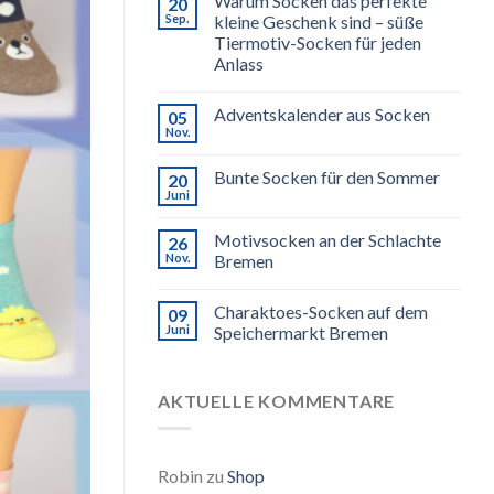
Warum Socken das perfekte
20
Sep.
kleine Geschenk sind – süße
Tiermotiv-Socken für jeden
Anlass
Adventskalender aus Socken
05
Nov.
Bunte Socken für den Sommer
20
Juni
Motivsocken an der Schlachte
26
Nov.
Bremen
Charaktoes-Socken auf dem
09
Juni
Speichermarkt Bremen
AKTUELLE KOMMENTARE
Robin
zu
Shop