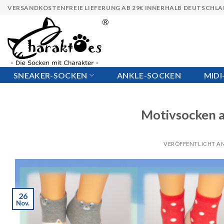
Skip
VERSANDKOSTENFREIE LIEFERUNG AB 29€ INNERHALB DEUTSCHL
to
content
SNEAKER-SOCKEN
ANKLE-SOCKEN
MID
Motivsocken a
VERÖFFENTLICHT A
26
Nov.