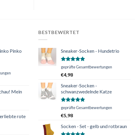
BESTBEWERTET
inko Pinko
Sneaker-Socken - Hundetrio
Bewertet
geprüfte Gesamtbewertungen
mit
5.00
tungen
€
4,98
von 5
Sneaker-Socken -
chau! Mein
schwanzwedelnde Katze
Bewertet
geprüfte Gesamtbewertungen
mit
5.00
€
5,98
erliebte rote
von 5
Socken - Set - gelb und rotbraun