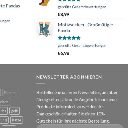
rte Pandas
Bewertet
geprüfte Gesamtbewertungen
mit
5.00
€
8,99
von 5
tungen
Motivsocken - Großmütiger
Panda
Bewertet
geprüfte Gesamtbewertungen
mit
5.00
€
6,98
von 5
NEWSLETTER ABONNIEREN
Bestellen Sie unseren Newsletter, um über
Blumen
Neuigkeiten, aktuelle Angebote und neue
ocken
Produkte informiert zu werden. Als
uchs
gelb
Dankeschön erhalten Sie einen 10%
Hund
Katze
Gutschein für Ihre nächste Bestellung.