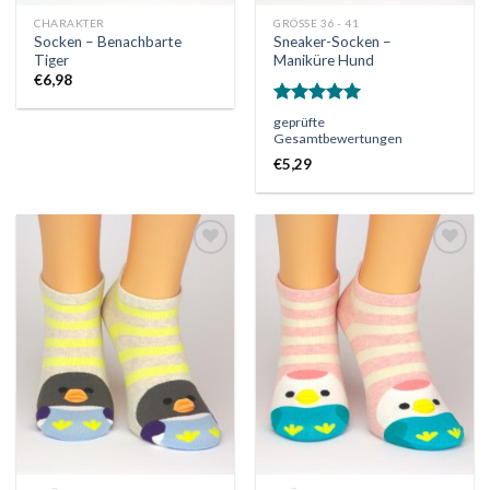
CHARAKTER
GRÖSSE 36 - 41
Socken – Benachbarte
Sneaker-Socken –
Tiger
Maniküre Hund
€
6,98
Bewertet
geprüfte
mit
5.00
Gesamtbewertungen
von 5
€
5,29
Auf
Auf
die
die
Wunschliste
Wunschliste