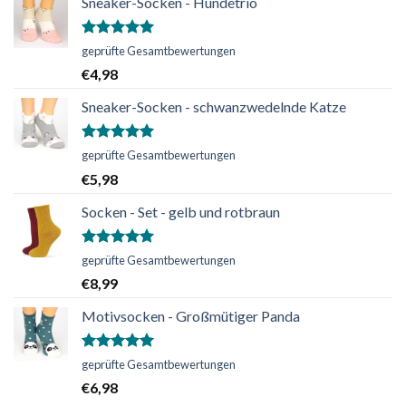
Sneaker-Socken - Hundetrio
Bewertet
geprüfte Gesamtbewertungen
mit
5.00
€
4,98
von 5
Sneaker-Socken - schwanzwedelnde Katze
Bewertet
geprüfte Gesamtbewertungen
mit
5.00
€
5,98
von 5
Socken - Set - gelb und rotbraun
Bewertet
geprüfte Gesamtbewertungen
mit
5.00
€
8,99
von 5
Motivsocken - Großmütiger Panda
Bewertet
geprüfte Gesamtbewertungen
mit
5.00
€
6,98
von 5