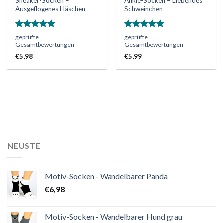
Sneaker-Socken –
Ankle-Socken – Liebendes
Ausgeflogenes Häschen
Schweinchen
Bewertet
Bewertet
geprüfte
geprüfte
mit
5.00
mit
5.00
Gesamtbewertungen
Gesamtbewertungen
von 5
von 5
€
5,98
€
5,99
NEUSTE
Motiv-Socken - Wandelbarer Panda
€
6,98
Motiv-Socken - Wandelbarer Hund grau