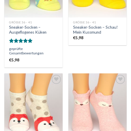
GRÖSSE 36 - 41
GRÖSSE 36 - 41
Sneaker-Socken –
Sneaker-Socken – Schau!
Ausgeflogenes Küken
Mein Kussmund
€
5,98
Bewertet
geprüfte
mit
5.00
Gesamtbewertungen
von 5
€
5,98
Auf
Auf
die
die
Wunschliste
Wunschliste