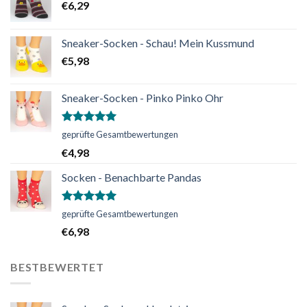
€
6,29
Sneaker-Socken - Schau! Mein Kussmund
€
5,98
Sneaker-Socken - Pinko Pinko Ohr
Bewertet
geprüfte Gesamtbewertungen
mit
5.00
€
4,98
von 5
Socken - Benachbarte Pandas
Bewertet
geprüfte Gesamtbewertungen
mit
5.00
€
6,98
von 5
BESTBEWERTET