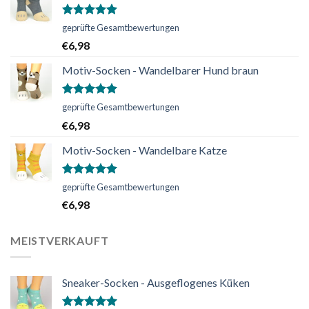
Bewertet
geprüfte Gesamtbewertungen
mit
5.00
€
6,98
von 5
Motiv-Socken - Wandelbarer Hund braun
Bewertet
geprüfte Gesamtbewertungen
mit
5.00
€
6,98
von 5
Motiv-Socken - Wandelbare Katze
Bewertet
geprüfte Gesamtbewertungen
mit
5.00
€
6,98
von 5
MEISTVERKAUFT
Sneaker-Socken - Ausgeflogenes Küken