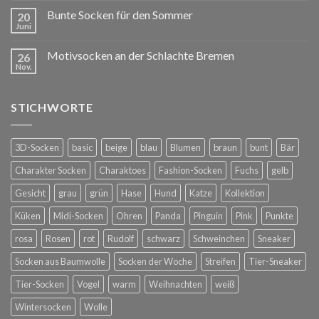
Bunte Socken für den Sommer
20
Juni
Motivsocken an der Schlachte Bremen
26
Nov.
STICHWORTE
3D-Socken
basic
beige
blau
Blumen
braun
bunt
Bär
Charakter Socken
Charaktoes
Fashion-Socken
Fuchs
gelb
Gesicht
grau
grün
Hase
Hund
Katze
Kollektion
Küken
Midi-Socken
Ohren
Panda
Pinguin
Pink
Punkte
rosa
Rosen
rot
Rudolf
schwarz
Schweinchen
Sneaker
Socken aus Baumwolle
Socken der Woche
Streifen
Tier-Sneaker
Tier-Socken
Vogel
warm
Weihnachten
weiß
Wintersocken
Wolle