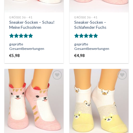
GRÖSSE 36 - 41
GRÖSSE 36 - 41
Sneaker-Socken – Schau!
Sneaker-Socken –
Meine Fuchsohren
Schlafender Fuchs
Bewertet
Bewertet
geprüfte
geprüfte
mit
5.00
mit
5.00
Gesamtbewertungen
Gesamtbewertungen
von 5
von 5
€
5,98
€
4,98
Auf
Auf
die
die
Wunschliste
Wunschliste