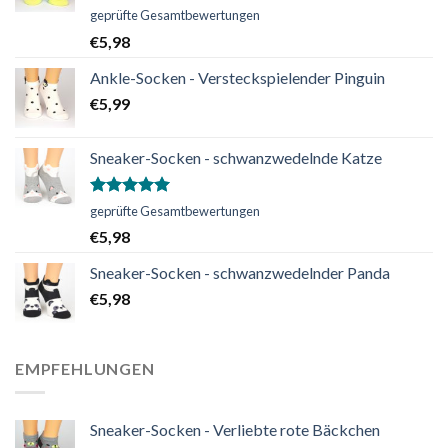
Bewertet
geprüfte Gesamtbewertungen
mit
5.00
€
5,98
von 5
Ankle-Socken - Versteckspielender Pinguin
€
5,99
Sneaker-Socken - schwanzwedelnde Katze
Bewertet
geprüfte Gesamtbewertungen
mit
5.00
€
5,98
von 5
Sneaker-Socken - schwanzwedelnder Panda
€
5,98
EMPFEHLUNGEN
Sneaker-Socken - Verliebte rote Bäckchen