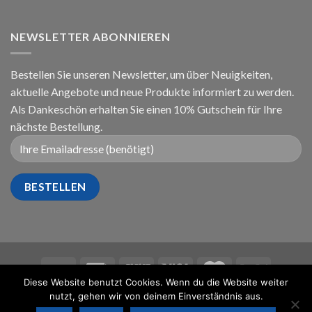
NEWSLETTER ABONNIEREN
Bestellen Sie unseren Newsletter, um über Neuigkeiten,
aktuelle Angebote und neue Produkte informiert zu werden.
Als Dankeschön erhalten Sie einen 10% Gutschein für Ihre
nächste Bestellung.
Diese Website benutzt Cookies. Wenn du die Website weiter
IMPRESSUM
AGB
DATENSCHUTZBELEHRUNG
nutzt, gehen wir von deinem Einverständnis aus.
WIDERRUFSBELEHRUNG
KONTAKT
FAQ