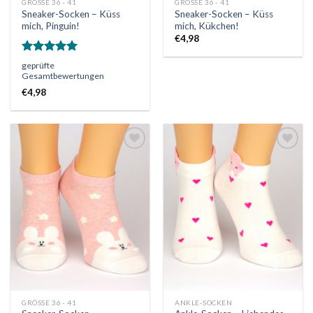
GRÖSSE 36 - 41
GRÖSSE 36 - 41
Sneaker-Socken – Küss
Sneaker-Socken – Küss
mich, Pinguin!
mich, Kükchen!
€
4,98
Bewertet
geprüfte
mit
5.00
Gesamtbewertungen
von 5
€
4,98
Auf
Auf
die
die
Wunschliste
Wunschliste
GRÖSSE 36 - 41
ANKLE-SOCKEN