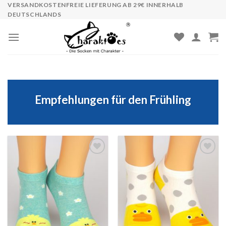
Skip
VERSANDKOSTENFREIE LIEFERUNG AB 29€ INNERHALB
DEUTSCHLANDS
to
content
Empfehlungen für den Frühling
Auf
Auf
die
die
Wunschliste
Wunschliste