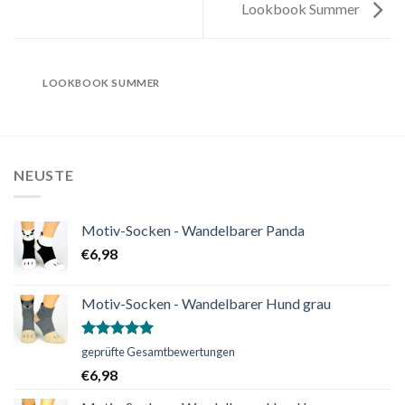
Lookbook Summer
LOOKBOOK SUMMER
NEUSTE
Motiv-Socken - Wandelbarer Panda
€
6,98
Motiv-Socken - Wandelbarer Hund grau
Bewertet
geprüfte Gesamtbewertungen
mit
5.00
€
6,98
von 5