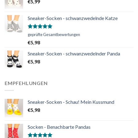
€
5,99
Sneaker-Socken - schwanzwedelnde Katze
Bewertet
geprüfte Gesamtbewertungen
mit
5.00
€
5,98
von 5
Sneaker-Socken - schwanzwedelnder Panda
€
5,98
EMPFEHLUNGEN
Sneaker-Socken - Schau! Mein Kussmund
€
5,98
Socken - Benachbarte Pandas