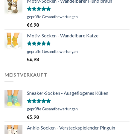
Motiv-Socken - Wandelbarer Hund braun
Bewertet
geprüfte Gesamtbewertungen
mit
5.00
€
6,98
von 5
Motiv-Socken - Wandelbare Katze
Bewertet
geprüfte Gesamtbewertungen
mit
5.00
€
6,98
von 5
MEISTVERKAUFT
Sneaker-Socken - Ausgeflogenes Küken
Bewertet
geprüfte Gesamtbewertungen
mit
5.00
€
5,98
von 5
Ankle-Socken - Versteckspielender Pinguin