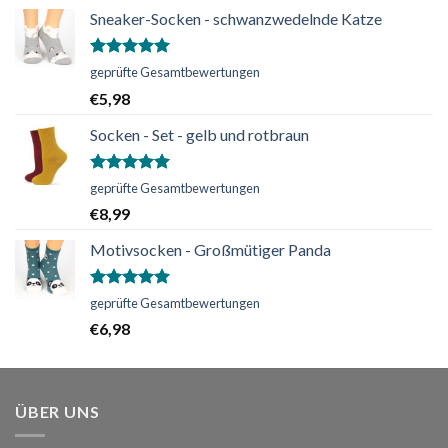
Sneaker-Socken - schwanzwedelnde Katze
Bewertet
geprüfte Gesamtbewertungen
mit
5.00
€
5,98
von 5
Socken - Set - gelb und rotbraun
Bewertet
geprüfte Gesamtbewertungen
mit
5.00
€
8,99
von 5
Motivsocken - Großmütiger Panda
Bewertet
geprüfte Gesamtbewertungen
mit
5.00
€
6,98
von 5
ÜBER UNS