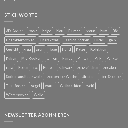
STICHWORTE
3D-Socken
basic
beige
blau
Blumen
braun
bunt
Bär
Charakter Socken
Charaktoes
Fashion-Socken
Fuchs
gelb
Gesicht
grau
grün
Hase
Hund
Katze
Kollektion
Küken
Midi-Socken
Ohren
Panda
Pinguin
Pink
Punkte
rosa
Rosen
rot
Rudolf
schwarz
Schweinchen
Sneaker
Socken aus Baumwolle
Socken der Woche
Streifen
Tier-Sneaker
Tier-Socken
Vogel
warm
Weihnachten
weiß
Wintersocken
Wolle
NEWSLETTER ABONNIEREN