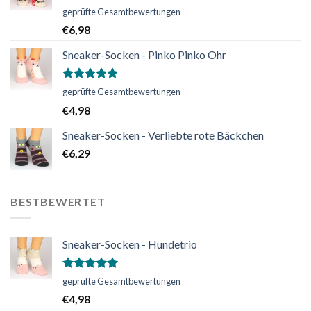
Bewertet
geprüfte Gesamtbewertungen
mit
5.00
€
6,98
von 5
Sneaker-Socken - Pinko Pinko Ohr
Bewertet
geprüfte Gesamtbewertungen
mit
5.00
€
4,98
von 5
Sneaker-Socken - Verliebte rote Bäckchen
€
6,29
BESTBEWERTET
Sneaker-Socken - Hundetrio
Bewertet
geprüfte Gesamtbewertungen
mit
5.00
€
4,98
von 5