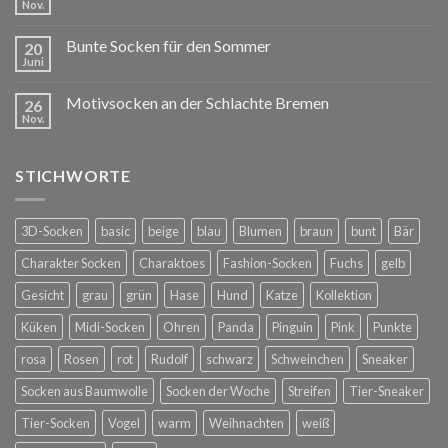
Nov.
Bunte Socken für den Sommer
20
Juni
Motivsocken an der Schlachte Bremen
26
Nov.
STICHWORTE
3D-Socken
basic
beige
blau
Blumen
braun
bunt
Bär
Charakter Socken
Charaktoes
Fashion-Socken
Fuchs
gelb
Gesicht
grau
grün
Hase
Hund
Katze
Kollektion
Küken
Midi-Socken
Ohren
Panda
Pinguin
Pink
Punkte
rosa
Rosen
rot
Rudolf
schwarz
Schweinchen
Sneaker
Socken aus Baumwolle
Socken der Woche
Streifen
Tier-Sneaker
Tier-Socken
Vogel
warm
Weihnachten
weiß