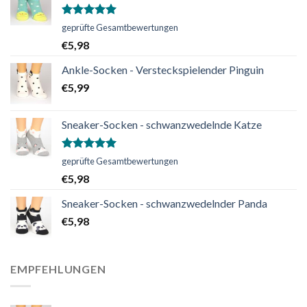
Bewertet
geprüfte Gesamtbewertungen
mit
5.00
€
5,98
von 5
Ankle-Socken - Versteckspielender Pinguin
€
5,99
Sneaker-Socken - schwanzwedelnde Katze
Bewertet
geprüfte Gesamtbewertungen
mit
5.00
€
5,98
von 5
Sneaker-Socken - schwanzwedelnder Panda
€
5,98
EMPFEHLUNGEN