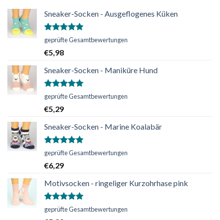
Sneaker-Socken - Ausgeflogenes Küken
Bewertet
geprüfte Gesamtbewertungen
mit
5.00
€
5,98
von 5
Sneaker-Socken - Maniküre Hund
Bewertet
geprüfte Gesamtbewertungen
mit
5.00
€
5,29
von 5
Sneaker-Socken - Marine Koalabär
Bewertet
geprüfte Gesamtbewertungen
mit
5.00
€
6,29
von 5
Motivsocken - ringeliger Kurzohrhase pink
Bewertet
geprüfte Gesamtbewertungen
mit
5.00