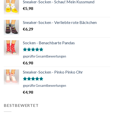
Sneaker-Socken - Schau! Mein Kussmund
€
5,98
Sneaker-Socken - Verliebte rote Bäckchen
€
6,29
Socken - Benachbarte Pandas
Bewertet
geprüfte Gesamtbewertungen
mit
5.00
€
6,98
von 5
Sneaker-Socken - Pinko Pinko Ohr
Bewertet
geprüfte Gesamtbewertungen
mit
5.00
€
4,98
von 5
BESTBEWERTET