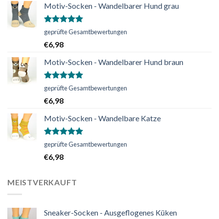
Motiv-Socken - Wandelbarer Hund grau
Bewertet
geprüfte Gesamtbewertungen
mit
5.00
€
6,98
von 5
Motiv-Socken - Wandelbarer Hund braun
Bewertet
geprüfte Gesamtbewertungen
mit
5.00
€
6,98
von 5
Motiv-Socken - Wandelbare Katze
Bewertet
geprüfte Gesamtbewertungen
mit
5.00
€
6,98
von 5
MEISTVERKAUFT
Sneaker-Socken - Ausgeflogenes Küken