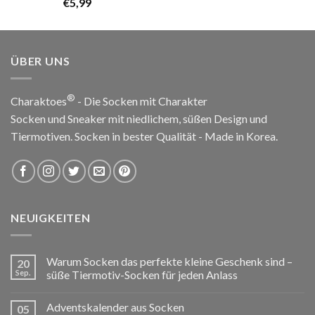
€
5,99
von 5
ÜBER UNS
®
Charaktoes
- Die Socken mit Charakter
Socken und Sneaker mit niedlichem, süßen Design und
Tiermotiven. Socken in bester Qualität - Made in Korea.
NEUIGKEITEN
Warum Socken das perfekte kleine Geschenk sind –
20
Sep.
süße Tiermotiv-Socken für jeden Anlass
Adventskalender aus Socken
05